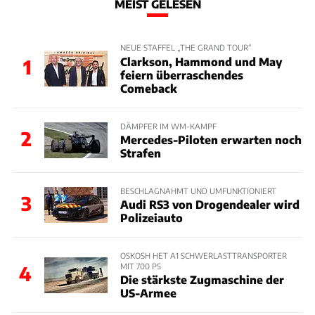
MEIST GELESEN
NEUE STAFFEL „THE GRAND TOUR“
Clarkson, Hammond und May
1
feiern überraschendes
Comeback
DÄMPFER IM WM-KAMPF
2
Mercedes-Piloten erwarten noch
Strafen
BESCHLAGNAHMT UND UMFUNKTIONIERT
3
Audi RS3 von Drogendealer wird
Polizeiauto
OSKOSH HET A1 SCHWERLASTTRANSPORTER
MIT 700 PS
4
Die stärkste Zugmaschine der
US-Armee