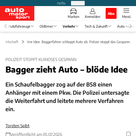
Hefte
Produkte
Abo
Marken
Anmelden
Menü
Nutzfahrzeuge
Oldtimer
Verkehr
Tech & Zukunft
Auto-Horos
 & Wirtschaft
Irre Idee: Baggerfahrer schleppt Auto ab. Polizei stoppt das Gespann.
POLIZEIT STOPPT KURIOSES GESPANN
Bagger zieht Auto – blöde Idee
Ein Schaufelbagger zog auf der B58 einen
Anhänger mit einem Pkw. Die Polizei untersagte
die Weiterfahrt und leitete mehrere Verfahren
ein.
Torsten Seibt
Veröffentlicht am 05.07.2026