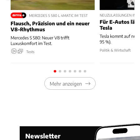
NEUZULASSUNGEN IM JU
MERCEDES S 580 L 4MATIC IM TEST
Für E-Autos läuft
Flausch, Präzision und ein neuer
Tesla
V8-Rhythmus
Tesla kommt auf nur 
Mercedes S 580: Neuer V8 trifft
95 %).
Luxuskomfort im Test.
Politik & Wirtschaft
Tests
Mehr anzeigen
Newsletter