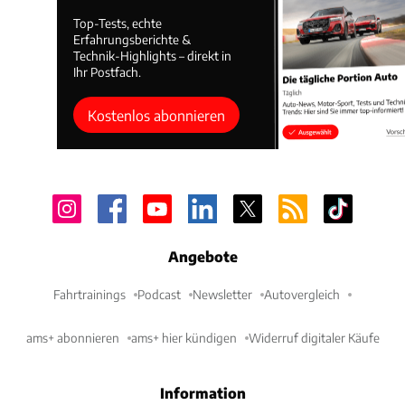
Top-Tests, echte
Erfahrungsberichte &
Technik-Highlights – direkt in
Ihr Postfach.
Kostenlos abonnieren
Angebote
Fahrtrainings
Podcast
Newsletter
Autovergleich
ams+ abonnieren
ams+ hier kündigen
Widerruf digitaler Käufe
Information