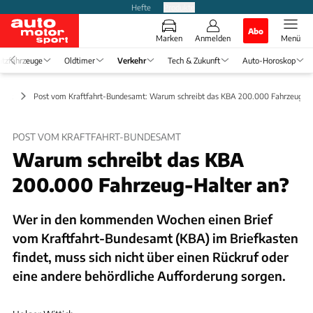
Hefte
Produkte
Abo
Marken
Anmelden
Menü
tzfahrzeuge
Oldtimer
Verkehr
Tech & Zukunft
Auto-Horoskop
haft
Post vom Kraftfahrt-Bundesamt: Warum schreibt das KBA 200.000 Fahrzeug-Ha
POST VOM KRAFTFAHRT-BUNDESAMT
Warum schreibt das KBA
200.000 Fahrzeug-Halter an?
Wer in den kommenden Wochen einen Brief
vom Kraftfahrt-Bundesamt (KBA) im Briefkasten
findet, muss sich nicht über einen Rückruf oder
eine andere behördliche Aufforderung sorgen.