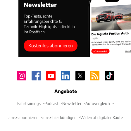
Newsletter
Top-Tests, echte
Erfahrungsberichte &
Technik-Highlights – direkt in
Ihr Postfach.
Kostenlos abonnieren
Angebote
Fahrtrainings
Podcast
Newsletter
Autovergleich
ams+ abonnieren
ams+ hier kündigen
Widerruf digitaler Käufe