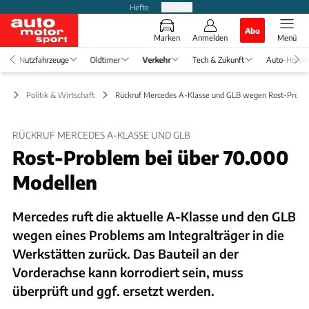
Hefte
Produkte
Abo
Marken
Anmelden
Menü
Nutzfahrzeuge
Oldtimer
Verkehr
Tech & Zukunft
Auto-Horos
hr
Politik & Wirtschaft
Rückruf Mercedes A-Klasse und GLB wegen Rost-Probl
RÜCKRUF MERCEDES A-KLASSE UND GLB
Rost-Problem bei über 70.000
Modellen
Mercedes ruft die aktuelle A-Klasse und den GLB
wegen eines Problems am Integralträger in die
Werkstätten zurück. Das Bauteil an der
Vorderachse kann korrodiert sein, muss
überprüft und ggf. ersetzt werden.