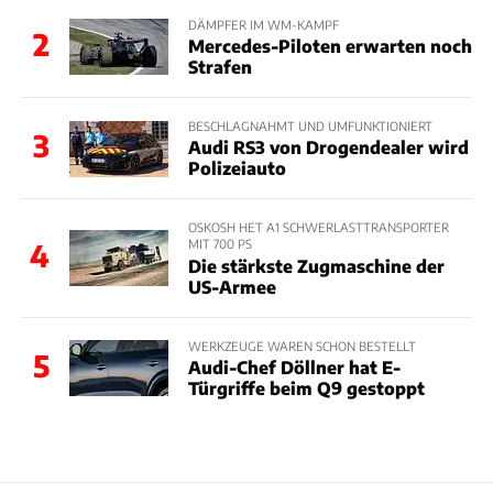
DÄMPFER IM WM-KAMPF
2
Mercedes-Piloten erwarten noch
Strafen
BESCHLAGNAHMT UND UMFUNKTIONIERT
3
Audi RS3 von Drogendealer wird
Polizeiauto
OSKOSH HET A1 SCHWERLASTTRANSPORTER
MIT 700 PS
4
Die stärkste Zugmaschine der
US-Armee
WERKZEUGE WAREN SCHON BESTELLT
5
Audi-Chef Döllner hat E-
Türgriffe beim Q9 gestoppt