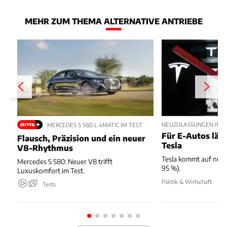
MEHR ZUM THEMA ALTERNATIVE ANTRIEBE
NEUZULASSUNGEN IM JU
MERCEDES S 580 L 4MATIC IM TEST
Für E-Autos läuft
Flausch, Präzision und ein neuer
Tesla
V8-Rhythmus
Tesla kommt auf nur 
Mercedes S 580: Neuer V8 trifft
95 %).
Luxuskomfort im Test.
Politik & Wirtschaft
Tests