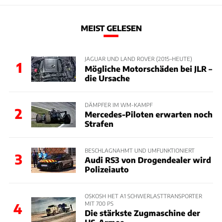
MEIST GELESEN
JAGUAR UND LAND ROVER (2015–HEUTE)
1
Mögliche Motorschäden bei JLR –
die Ursache
DÄMPFER IM WM-KAMPF
2
Mercedes-Piloten erwarten noch
Strafen
BESCHLAGNAHMT UND UMFUNKTIONIERT
3
Audi RS3 von Drogendealer wird
Polizeiauto
OSKOSH HET A1 SCHWERLASTTRANSPORTER
MIT 700 PS
4
Die stärkste Zugmaschine der