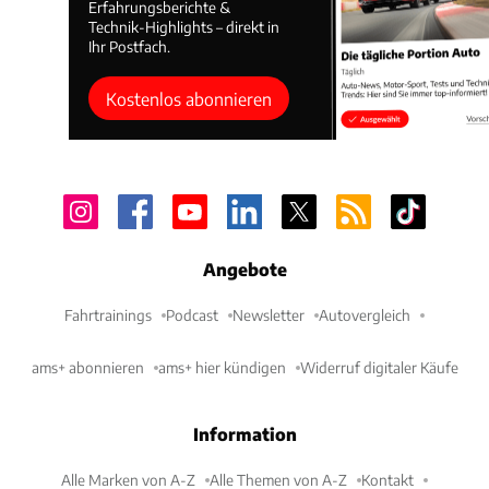
Erfahrungsberichte &
Technik-Highlights – direkt in
Ihr Postfach.
Kostenlos abonnieren
Angebote
Fahrtrainings
Podcast
Newsletter
Autovergleich
ams+ abonnieren
ams+ hier kündigen
Widerruf digitaler Käufe
Information
Alle Marken von A-Z
Alle Themen von A-Z
Kontakt