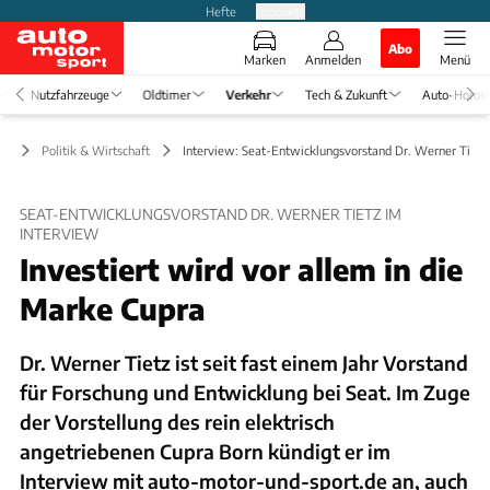
Hefte
Produkte
Abo
Marken
Anmelden
Menü
Nutzfahrzeuge
Oldtimer
Verkehr
Tech & Zukunft
Auto-Horos
hr
Politik & Wirtschaft
Interview: Seat-Entwicklungsvorstand Dr. Werner Tietz
SEAT-ENTWICKLUNGSVORSTAND DR. WERNER TIETZ IM
INTERVIEW
Investiert wird vor allem in die
Marke Cupra
Dr. Werner Tietz ist seit fast einem Jahr Vorstand
für Forschung und Entwicklung bei Seat. Im Zuge
der Vorstellung des rein elektrisch
angetriebenen Cupra Born kündigt er im
Interview mit auto-motor-und-sport.de an, auch