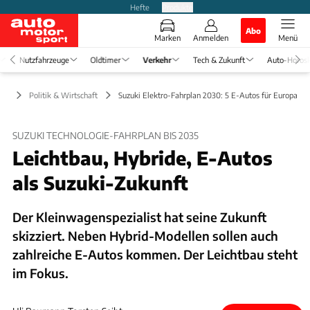
Hefte
Produkte
Abo
Marken
Anmelden
Menü
Nutzfahrzeuge
Oldtimer
Verkehr
Tech & Zukunft
Auto-Horos
ehr
Politik & Wirtschaft
Suzuki Elektro-Fahrplan 2030: 5 E-Autos für Europa
SUZUKI TECHNOLOGIE-FAHRPLAN BIS 2035
Leichtbau, Hybride, E-Autos
als Suzuki-Zukunft
Der Kleinwagenspezialist hat seine Zukunft
skizziert. Neben Hybrid-Modellen sollen auch
zahlreiche E-Autos kommen. Der Leichtbau steht
im Fokus.