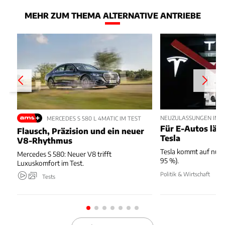
MEHR ZUM THEMA ALTERNATIVE ANTRIEBE
NEUZULASSUNGEN IM JU
MERCEDES S 580 L 4MATIC IM TEST
Für E-Autos läuft
Flausch, Präzision und ein neuer
Tesla
V8-Rhythmus
Tesla kommt auf nur 
Mercedes S 580: Neuer V8 trifft
95 %).
Luxuskomfort im Test.
Politik & Wirtschaft
Tests