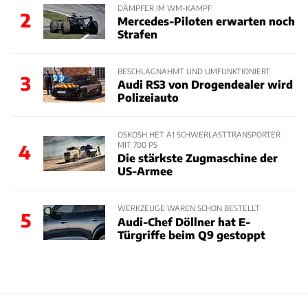
DÄMPFER IM WM-KAMPF
2
Mercedes-Piloten erwarten noch
Strafen
BESCHLAGNAHMT UND UMFUNKTIONIERT
3
Audi RS3 von Drogendealer wird
Polizeiauto
OSKOSH HET A1 SCHWERLASTTRANSPORTER
MIT 700 PS
4
Die stärkste Zugmaschine der
US-Armee
WERKZEUGE WAREN SCHON BESTELLT
5
Audi-Chef Döllner hat E-
Türgriffe beim Q9 gestoppt