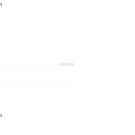
n
ANZEIGE
h