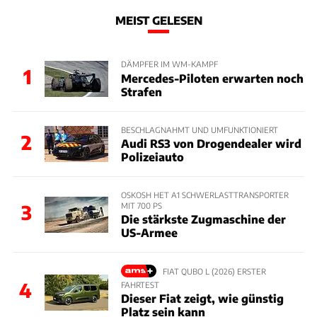
MEIST GELESEN
DÄMPFER IM WM-KAMPF
1
Mercedes-Piloten erwarten noch
Strafen
BESCHLAGNAHMT UND UMFUNKTIONIERT
2
Audi RS3 von Drogendealer wird
Polizeiauto
OSKOSH HET A1 SCHWERLASTTRANSPORTER
MIT 700 PS
3
Die stärkste Zugmaschine der
US-Armee
FIAT QUBO L (2026) ERSTER
4
FAHRTEST
Dieser Fiat zeigt, wie günstig
Platz sein kann