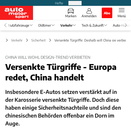
Hefte
Produkte
Abo
Marken
Anmelden
Menü
Nutzfahrzeuge
Oldtimer
Verkehr
Tech & Zukunft
Auto-Horos
Verkehr
Sicherheit
Versenkte Türgriffe: Deshalb will China sie verbieten
CHINA WILL WOHL DESIGN-TREND VERBIETEN
Versenkte Türgriffe - Europa
redet, China handelt
Insbesondere E-Autos setzen verstärkt auf in
der Karosserie versenkte Türgriffe. Doch diese
haben einige Sicherheitsnachteile und sind den
chinesischen Behörden offenbar ein Dorn im
Auge.