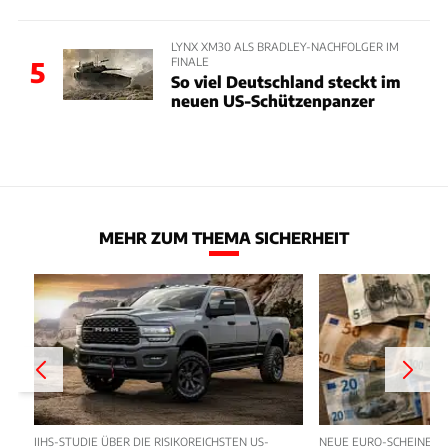
LYNX XM30 ALS BRADLEY-NACHFOLGER IM
FINALE
5
So viel Deutschland steckt im
neuen US-Schützenpanzer
MEHR ZUM THEMA SICHERHEIT
IIHS-STUDIE ÜBER DIE RISIKOREICHSTEN US-
NEUE EURO-SCHEINE 