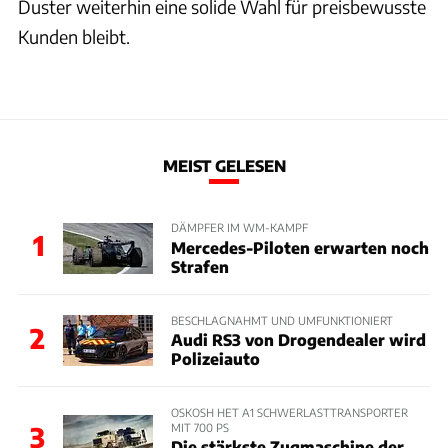
Duster weiterhin eine solide Wahl für preisbewusste
Kunden bleibt.
MEIST GELESEN
DÄMPFER IM WM-KAMPF
1
Mercedes-Piloten erwarten noch
Strafen
BESCHLAGNAHMT UND UMFUNKTIONIERT
2
Audi RS3 von Drogendealer wird
Polizeiauto
OSKOSH HET A1 SCHWERLASTTRANSPORTER
MIT 700 PS
3
Die stärkste Zugmaschine der