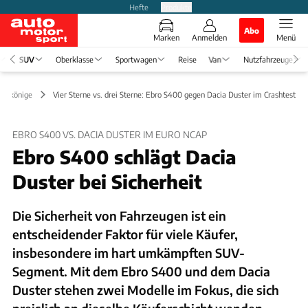
Hefte
Produkte
Abo
Marken
Anmelden
Menü
SUV
Oberklasse
Sportwagen
Reise
Van
Nutzfahrzeuge
Erlkönige
Vier Sterne vs. drei Sterne: Ebro S400 gegen Dacia Duster im Crashtest
EBRO S400 VS. DACIA DUSTER IM EURO NCAP
Ebro S400 schlägt Dacia
Duster bei Sicherheit
Die Sicherheit von Fahrzeugen ist ein
entscheidender Faktor für viele Käufer,
insbesondere im hart umkämpften SUV-
Segment. Mit dem Ebro S400 und dem Dacia
Duster stehen zwei Modelle im Fokus, die sich