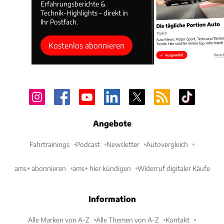
Erfahrungsberichte &
Technik-Highlights – direkt in
Ihr Postfach.
Kostenlos abonnieren
Angebote
Fahrtrainings
Podcast
Newsletter
Autovergleich
ams+ abonnieren
ams+ hier kündigen
Widerruf digitaler Käufe
Information
Alle Marken von A-Z
Alle Themen von A-Z
Kontakt