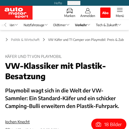
Hefte
Produkte
Abo
Marken
Anmelden
Menü
ise
Van
Nutzfahrzeuge
Oldtimer
Verkehr
Tech & Zukunft
hr
Politik & Wirtschaft
VW Käfer und T1 Camper von Playmobil: Preis & Zubehö
KÄFER UND T1 VON PLAYMOBIL
VW-Klassiker mit Plastik-
Besatzung
Playmobil wagt sich in die Welt der VW-
Sammler: Ein Standard-Käfer und ein schicker
Camping-Bulli erweitern den Plastik-Fuhrpark.
Jochen Knecht
18 Bilder