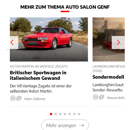
MEHR ZUM THEMA AUTO SALON GENF
ASTON MARTIN V8 VANTAGE ZAGATO
LAMBORGHINI REVUELT
(2026)
Britischer Sportwagen in
Sondermodell z
italienischem Gewand
Lamborghini baut zu
Der V8 Vantage Zagato ist einer der
Sonder-Revuelto.
seltensten Aston Martin.
Neuvorstellung
Mehr Oldtimer
Mehr anzeigen