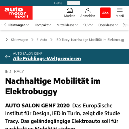
Hefte
Produkte
Abo
Marken
Anmelden
Menü
Kleinwagen
Kompakt
Mittelklasse
SUV
Oberklasse
Spo
Kleinwagen
E-Auto
IED Tracy: Nachhaltige Mobilität im Elektrobuggy
AUTO SALON GENF
Alle Frühlings-Weltpremieren
IED TRACY
Nachhaltige Mobilität im
Elektrobuggy
AUTO SALON GENF 2020
Das Europäische
Institut für Design, IED in Turin, zeigt die Studie
Tracy. Das geländegängige Elektroauto soll für
nachhaltige Mobilität stehen.