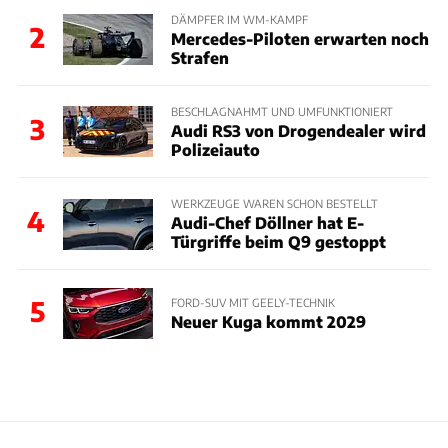
DÄMPFER IM WM-KAMPF
2
Mercedes-Piloten erwarten noch
Strafen
BESCHLAGNAHMT UND UMFUNKTIONIERT
3
Audi RS3 von Drogendealer wird
Polizeiauto
WERKZEUGE WAREN SCHON BESTELLT
4
Audi-Chef Döllner hat E-
Türgriffe beim Q9 gestoppt
5
FORD-SUV MIT GEELY-TECHNIK
Neuer Kuga kommt 2029