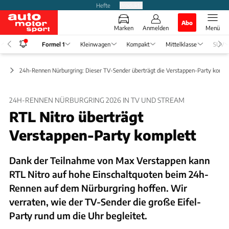
Hefte
Produkte
Abo
Marken
Anmelden
Menü
Formel 1
Kleinwagen
Kompakt
Mittelklasse
SUV
ws
24h-Rennen Nürburgring: Dieser TV-Sender überträgt die Verstappen-Party kompl
24H-RENNEN NÜRBURGRING 2026 IN TV UND STREAM
RTL Nitro überträgt
Verstappen-Party komplett
Dank der Teilnahme von Max Verstappen kann
RTL Nitro auf hohe Einschaltquoten beim 24h-
Rennen auf dem Nürburgring hoffen. Wir
verraten, wie der TV-Sender die große Eifel-
Party rund um die Uhr begleitet.