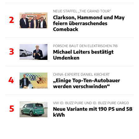
NEUE STAFFEL „THE GRAND TOUR“
Clarkson, Hammond und May
2
feiern überraschendes
Comeback
PORSCHE BAUT DEN ELEKTRISCHEN 718
3
Michael Leiters bestätigt
Umdenken
CHINA-EXPERTE DANIEL KIRCHERT
4
„Einige Top-Ten-Autobauer
werden verschwinden“
VW ID. BUZZ PURE UND ID. BUZZ PURE CARGO
5
Neue Variante mit 190 PS und 58
kWh