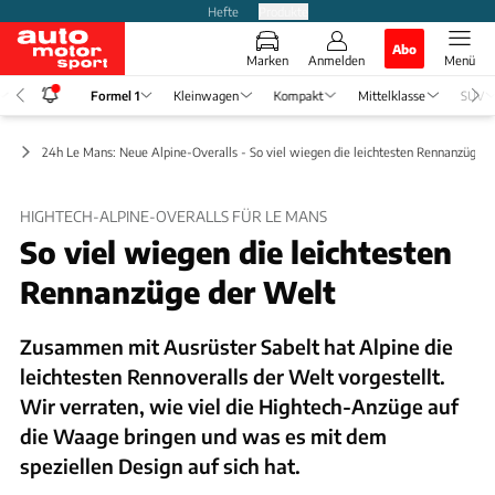
Hefte
Produkte
Abo
Marken
Anmelden
Menü
Formel 1
Kleinwagen
Kompakt
Mittelklasse
SUV
ws
24h Le Mans: Neue Alpine-Overalls - So viel wiegen die leichtesten Rennanzüge d
HIGHTECH-ALPINE-OVERALLS FÜR LE MANS
So viel wiegen die leichtesten
Rennanzüge der Welt
Zusammen mit Ausrüster Sabelt hat Alpine die
leichtesten Rennoveralls der Welt vorgestellt.
Wir verraten, wie viel die Hightech-Anzüge auf
die Waage bringen und was es mit dem
speziellen Design auf sich hat.