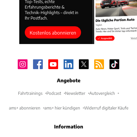
Top-Tests, echte
Erfahrungsberichte &
Technik-Highlights – direkt in
Ihr Postfach.
Kostenlos abonnieren
Angebote
Fahrtrainings
Podcast
Newsletter
Autovergleich
ams+ abonnieren
ams+ hier kündigen
Widerruf digitaler Käufe
Information