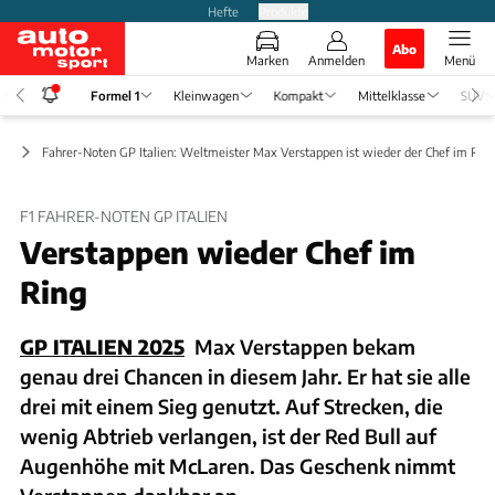
Hefte
Produkte
Abo
Marken
Anmelden
Menü
Formel 1
Kleinwagen
Kompakt
Mittelklasse
SUV
ws
Fahrer-Noten GP Italien: Weltmeister Max Verstappen ist wieder der Chef im Ring
F1 FAHRER-NOTEN GP ITALIEN
Verstappen wieder Chef im
Ring
GP ITALIEN 2025
Max Verstappen bekam
genau drei Chancen in diesem Jahr. Er hat sie alle
drei mit einem Sieg genutzt. Auf Strecken, die
wenig Abtrieb verlangen, ist der Red Bull auf
Augenhöhe mit McLaren. Das Geschenk nimmt