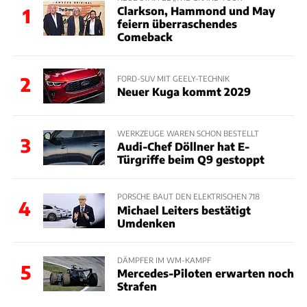
Clarkson, Hammond und May
1
feiern überraschendes
Comeback
2
FORD-SUV MIT GEELY-TECHNIK
Neuer Kuga kommt 2029
WERKZEUGE WAREN SCHON BESTELLT
3
Audi-Chef Döllner hat E-
Türgriffe beim Q9 gestoppt
PORSCHE BAUT DEN ELEKTRISCHEN 718
4
Michael Leiters bestätigt
Umdenken
DÄMPFER IM WM-KAMPF
5
Mercedes-Piloten erwarten noch
Strafen