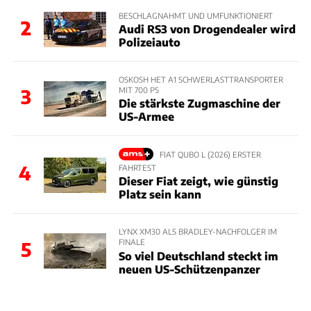
BESCHLAGNAHMT UND UMFUNKTIONIERT
2
Audi RS3 von Drogendealer wird
Polizeiauto
OSKOSH HET A1 SCHWERLASTTRANSPORTER
MIT 700 PS
3
Die stärkste Zugmaschine der
US-Armee
FIAT QUBO L (2026) ERSTER
4
FAHRTEST
Dieser Fiat zeigt, wie günstig
Platz sein kann
LYNX XM30 ALS BRADLEY-NACHFOLGER IM
FINALE
5
So viel Deutschland steckt im
neuen US-Schützenpanzer