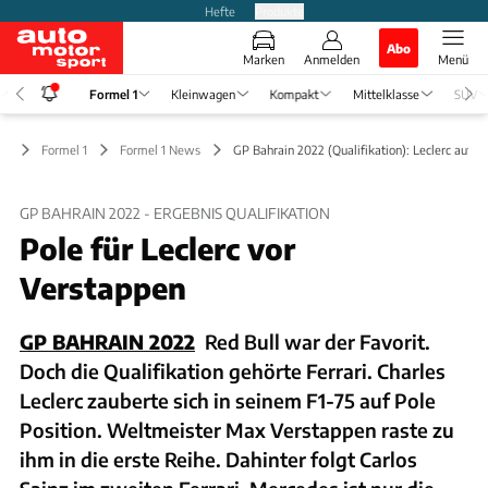
Hefte
Produkte
Abo
Marken
Anmelden
Menü
Formel 1
Kleinwagen
Kompakt
Mittelklasse
SUV
Formel 1
Formel 1 News
GP Bahrain 2022 (Qualifikation): Leclerc auf P
GP BAHRAIN 2022 - ERGEBNIS QUALIFIKATION
Pole für Leclerc vor
Verstappen
GP BAHRAIN 2022
Red Bull war der Favorit.
Doch die Qualifikation gehörte Ferrari. Charles
Leclerc zauberte sich in seinem F1-75 auf Pole
Position. Weltmeister Max Verstappen raste zu
ihm in die erste Reihe. Dahinter folgt Carlos