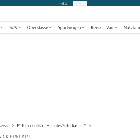
Hefte
Produkte
SUV
Oberklasse
Sportwagen
Reise
Van
Nutzfah
 News
F1-Technik erklärt: Mercedes Seitenkasten-Trick
RICK ERKLÄRT