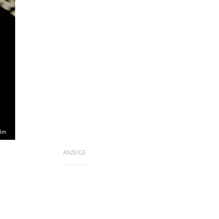
elm
ANZEIGE