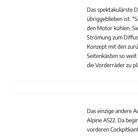
Das spektakulärste De
übriggeblieben ist. "
den Motor kühlen. Sie
Strömung zum Diffuso
Konzept mit den zurüc
Seitenkästen so wei
die Vorderräder zu pl
Das einzige andere Au
Alpine A522. Da begi
vorderen Cockpitkant