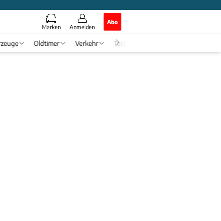
Abo
Marken
Anmelden
rzeuge
Oldtimer
Verkehr
Tech & Zukunft
Auto-Horosko