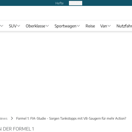
Hefte
Produkte
SUV
Oberklasse
Sportwagen
Reise
Van
Nutzfah
 News
Formel 1: FIA-Studie - Sorgen Tankstopps mit V8-Saugern für mehr Action?
 DER FORMEL 1