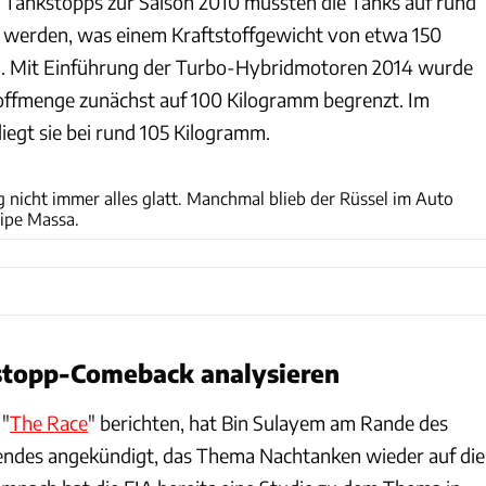
Tankstopps zur Saison 2010 mussten die Tanks auf rund
t werden, was einem Kraftstoffgewicht von etwa 150
. Mit Einführung der Turbo-Hybridmotoren 2014 wurde
offmenge zunächst auf 100 Kilogramm begrenzt. Im
iegt sie bei rund 105 Kilogramm.
Eugene Hoshiko via Getty Images
 nicht immer alles glatt. Manchmal blieb der Rüssel im Auto
lipe Massa.
kstopp-Comeback analysieren
 "
The Race
" berichten, hat Bin Sulayem am Rande des
ndes angekündigt, das Thema Nachtanken wieder auf die