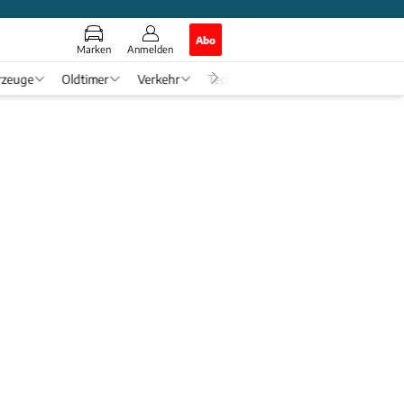
Abo
Marken
Anmelden
rzeuge
Oldtimer
Verkehr
Tech & Zukunft
Auto-Horosko