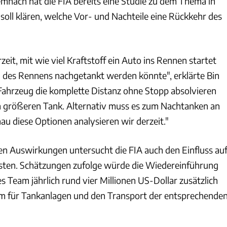
mnach hat die FIA bereits eine Studie zu dem Thema in
soll klären, welche Vor- und Nachteile eine Rückkehr des
eit, mit wie viel Kraftstoff ein Auto ins Rennen startet
 des Rennens nachgetankt werden könnte", erklärte Bin
ahrzeug die komplette Distanz ohne Stopp absolvieren
nen größeren Tank. Alternativ muss es zum Nachtanken an
u diese Optionen analysieren wir derzeit."
n Auswirkungen untersucht die FIA auch den Einfluss au
sten. Schätzungen zufolge würde die Wiedereinführung
 Team jährlich rund vier Millionen US-Dollar zusätzlich
em für Tankanlagen und den Transport der entsprechende