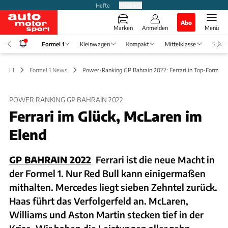
Hefte
Produkte
Abo
Marken
Anmelden
Menü
Formel 1
Kleinwagen
Kompakt
Mittelklasse
SUV
rmel 1
Formel 1 News
Power-Ranking GP Bahrain 2022: Ferrari in Top-Form
POWER RANKING GP BAHRAIN 2022
Ferrari im Glück, McLaren im
Elend
GP BAHRAIN 2022
Ferrari ist die neue Macht in
der Formel 1. Nur Red Bull kann einigermaßen
mithalten. Mercedes liegt sieben Zehntel zurück.
Haas führt das Verfolgerfeld an. McLaren,
Williams und Aston Martin stecken tief in der