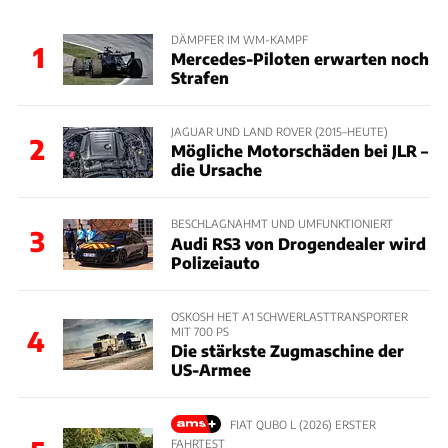
DÄMPFER IM WM-KAMPF
1
Mercedes-Piloten erwarten noch
Strafen
JAGUAR UND LAND ROVER (2015–HEUTE)
2
Mögliche Motorschäden bei JLR –
die Ursache
BESCHLAGNAHMT UND UMFUNKTIONIERT
3
Audi RS3 von Drogendealer wird
Polizeiauto
OSKOSH HET A1 SCHWERLASTTRANSPORTER
MIT 700 PS
4
Die stärkste Zugmaschine der
US-Armee
FIAT QUBO L (2026) ERSTER
FAHRTEST