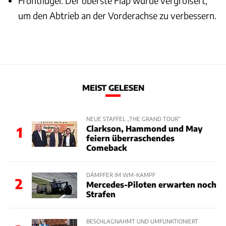
Frontflügel: Der oberste Flap wurde vergrößert,
um den Abtrieb an der Vorderachse zu verbessern.
MEIST GELESEN
NEUE STAFFEL „THE GRAND TOUR“
Clarkson, Hammond und May
1
feiern überraschendes
Comeback
DÄMPFER IM WM-KAMPF
2
Mercedes-Piloten erwarten noch
Strafen
BESCHLAGNAHMT UND UMFUNKTIONIERT