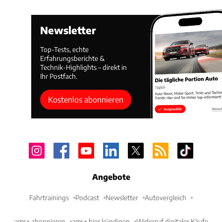
Newsletter
Top-Tests, echte
Erfahrungsberichte &
Technik-Highlights – direkt in
Ihr Postfach.
Kostenlos abonnieren
Angebote
Fahrtrainings
Podcast
Newsletter
Autovergleich
ams+ abonnieren
ams+ hier kündigen
Widerruf digitaler Käufe