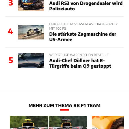
3
Audi RS3 von Drogendealer wird
Polizeiauto
OSKOSH HET A1 SCHWERLASTTRANSPORTER
MIT 700 PS
4
Die stärkste Zugmaschine der
US-Armee
WERKZEUGE WAREN SCHON BESTELLT
5
Audi-Chef Döllner hat E-
Türgriffe beim Q9 gestoppt
MEHR ZUM THEMA RB F1 TEAM