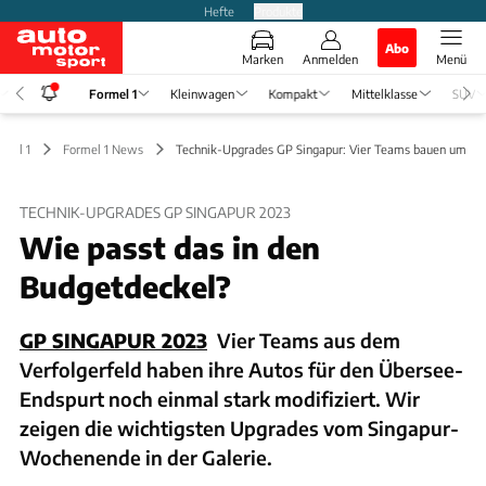
Hefte
Produkte
Abo
Marken
Anmelden
Menü
Formel 1
Kleinwagen
Kompakt
Mittelklasse
SUV
rmel 1
Formel 1 News
Technik-Upgrades GP Singapur: Vier Teams bauen um
TECHNIK-UPGRADES GP SINGAPUR 2023
Wie passt das in den
Budgetdeckel?
GP SINGAPUR 2023
Vier Teams aus dem
Verfolgerfeld haben ihre Autos für den Übersee-
Endspurt noch einmal stark modifiziert. Wir
zeigen die wichtigsten Upgrades vom Singapur-
Wochenende in der Galerie.