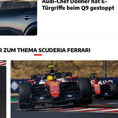
Audi-Chef Döllner hat E-
Türgriffe beim Q9 gestoppt
 ZUM THEMA SCUDERIA FERRARI