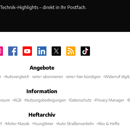
echnik-Highlights – direkt in Ihr Postfach.
Angebote
r
Autovergleich
ams+ abonnieren
ams+ hier kündigen
Widerruf digit
Information
essum
AGB
Nutzungsbedingungen
Datenschutz
Privacy Manager
B
Heftarchiv
t
Motor Klassik
Youngtimer
Auto Straßenverkehr
Abo & Hefte