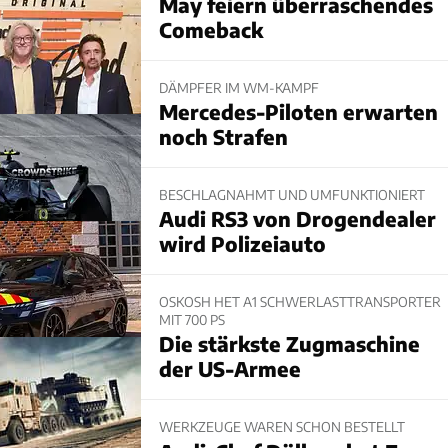
May feiern überraschendes
Comeback
DÄMPFER IM WM-KAMPF
Mercedes-Piloten erwarten
noch Strafen
BESCHLAGNAHMT UND UMFUNKTIONIERT
Audi RS3 von Drogendealer
wird Polizeiauto
OSKOSH HET A1 SCHWERLASTTRANSPORTER
MIT 700 PS
Die stärkste Zugmaschine
der US-Armee
WERKZEUGE WAREN SCHON BESTELLT