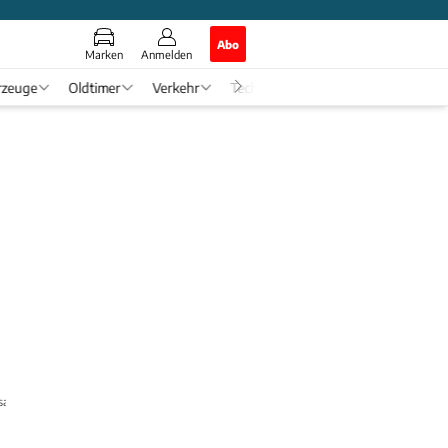
Abo
Marken
Anmelden
rzeuge
Oldtimer
Verkehr
Tech & Zukunft
Auto-Horosko
sauer