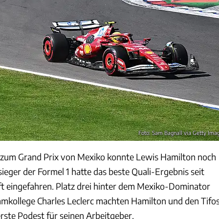
Foto: Sam Bagnall via Getty Ima
 zum Grand Prix von Mexiko konnte Lewis Hamilton noch
ieger der Formel 1 hatte das beste Quali-Ergebnis seit
ft eingefahren. Platz drei hinter dem Mexiko-Dominator
mkollege Charles Leclerc machten Hamilton und den Tifos
rste Podest für seinen Arbeitgeber.