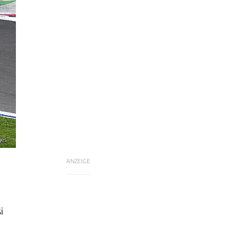
ges
ANZEIGE
i