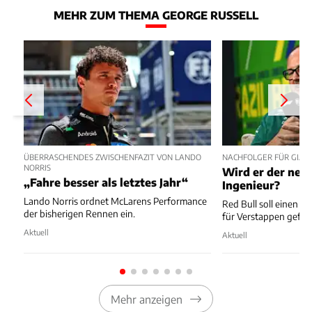
MEHR ZUM THEMA GEORGE RUSSELL
ÜBERRASCHENDES ZWISCHENFAZIT VON LANDO
NACHFOLGER FÜR GIAN
NORRIS
Wird er der neu
„Fahre besser als letztes Jahr“
Ingenieur?
Lando Norris ordnet McLarens Performance
Red Bull soll einen 
der bisherigen Rennen ein.
für Verstappen gefu
Aktuell
Aktuell
Mehr anzeigen