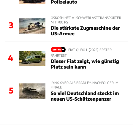
Polizeiauto
OSKOSH HET A1 SCHWERLASTTRANSPORTER
MIT 700 PS
3
Die stärkste Zugmaschine der
US-Armee
FIAT QUBO L (2026) ERSTER
4
FAHRTEST
Dieser Fiat zeigt, wie günstig
Platz sein kann
LYNX XM30 ALS BRADLEY-NACHFOLGER IM
FINALE
5
So viel Deutschland steckt im
neuen US-Schützenpanzer