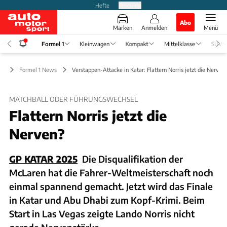
Hefte
Produkte
Abo
Marken
Anmelden
Menü
Formel 1
Kleinwagen
Kompakt
Mittelklasse
SUV
 1
Formel 1 News
Verstappen-Attacke in Katar: Flattern Norris jetzt die Nerven
MATCHBALL ODER FÜHRUNGSWECHSEL
Flattern Norris jetzt die
Nerven?
GP KATAR 2025
Die Disqualifikation der
McLaren hat die Fahrer-Weltmeisterschaft noch
einmal spannend gemacht. Jetzt wird das Finale
in Katar und Abu Dhabi zum Kopf-Krimi. Beim
Start in Las Vegas zeigte Lando Norris nicht