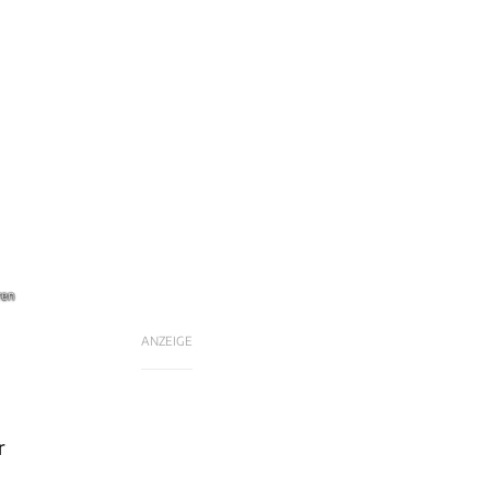
ren
ANZEIGE
r