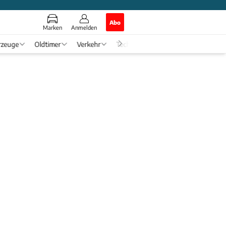
Abo
Marken
Anmelden
rzeuge
Oldtimer
Verkehr
Tech & Zukunft
Auto-Horosko