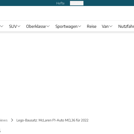
Hefte
Produkte
SUV
Oberklasse
Sportwagen
Reise
Van
Nutzfah
 News
Lego-Bausatz: McLaren F1-Auto MCL36 für 2022
6