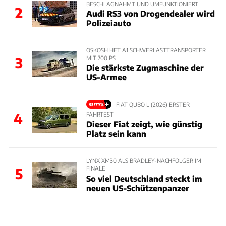
BESCHLAGNAHMT UND UMFUNKTIONIERT
2
Audi RS3 von Drogendealer wird
Polizeiauto
OSKOSH HET A1 SCHWERLASTTRANSPORTER
MIT 700 PS
3
Die stärkste Zugmaschine der
US-Armee
FIAT QUBO L (2026) ERSTER
4
FAHRTEST
Dieser Fiat zeigt, wie günstig
Platz sein kann
LYNX XM30 ALS BRADLEY-NACHFOLGER IM
FINALE
5
So viel Deutschland steckt im
neuen US-Schützenpanzer