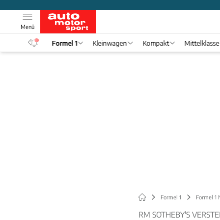
Menü
eos
Formel 1
Kleinwagen
Kompakt
Mittelklasse
Formel 1
Formel 1
RM SOTHEBY'S VERSTE