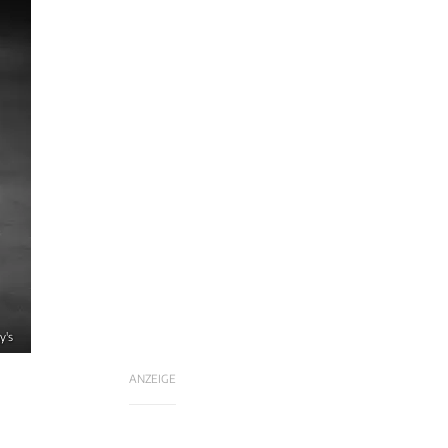
y's
ANZEIGE