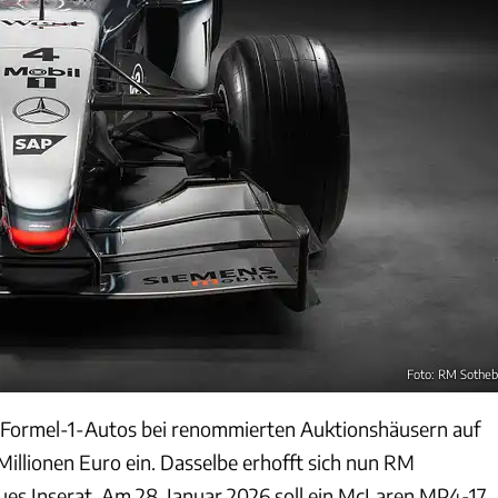
Foto: RM Sotheb
Formel-1-Autos bei renommierten Auktionshäusern auf
Millionen Euro ein. Dasselbe erhofft sich nun RM
eues Inserat. Am 28. Januar 2026 soll ein McLaren MP4-17