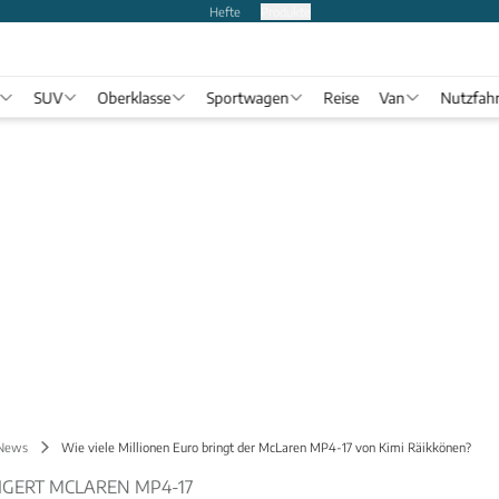
Hefte
Produkte
SUV
Oberklasse
Sportwagen
Reise
Van
Nutzfah
 News
Wie viele Millionen Euro bringt der McLaren MP4-17 von Kimi Räikkönen?
IGERT MCLAREN MP4-17