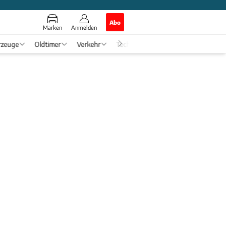
Abo
Marken
Anmelden
rzeuge
Oldtimer
Verkehr
Tech & Zukunft
Auto-Horosko