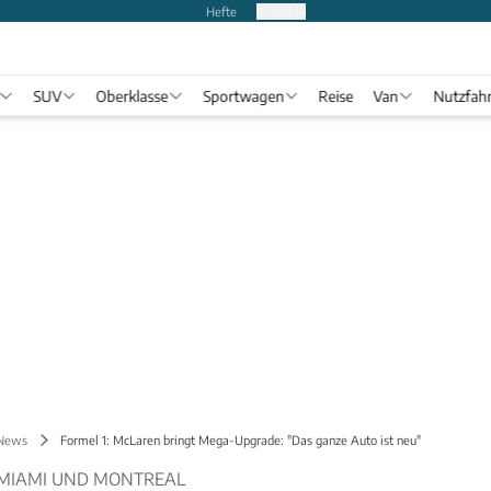
Hefte
Produkte
SUV
Oberklasse
Sportwagen
Reise
Van
Nutzfah
 News
Formel 1: McLaren bringt Mega-Upgrade: "Das ganze Auto ist neu"
MIAMI UND MONTREAL