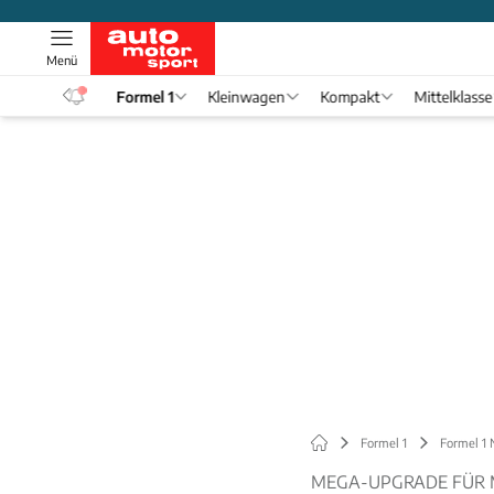
Menü
eos
Formel 1
Kleinwagen
Kompakt
Mittelklasse
Formel 1
Formel 1
MEGA-UPGRADE FÜR 