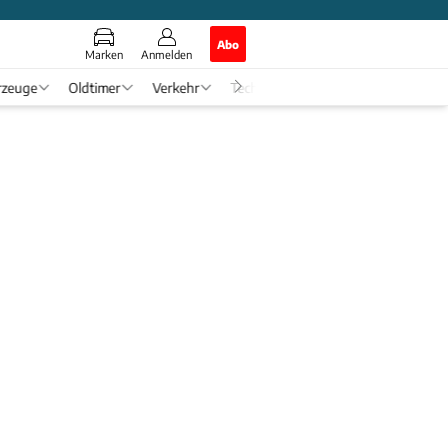
Abo
Marken
Anmelden
rzeuge
Oldtimer
Verkehr
Tech & Zukunft
Auto-Horosko