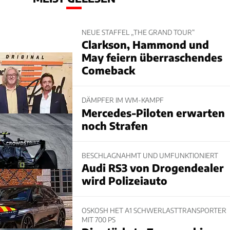
NEUE STAFFEL „THE GRAND TOUR“
Clarkson, Hammond und
May feiern überraschendes
Comeback
DÄMPFER IM WM-KAMPF
Mercedes-Piloten erwarten
noch Strafen
BESCHLAGNAHMT UND UMFUNKTIONIERT
Audi RS3 von Drogendealer
wird Polizeiauto
OSKOSH HET A1 SCHWERLASTTRANSPORTER
MIT 700 PS