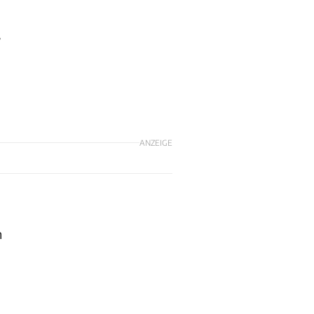
s
ANZEIGE
n