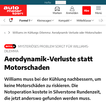
Hefte
Produkte
Abo
Marken
Anmelden
Menü
Formel 1
Kleinwagen
Kompakt
Mittelklasse
SUV
 News
Williams im Kühlungs-Dilemma: Aerodynamik-Verluste oder Motorschaden
MYSTERIÖSES PROBLEM SORGT FÜR WILLIAMS-
DILEMMA
Aerodynamik-Verluste statt
Motorschaden
Williams muss bei der Kühlung nachbessern, um
keine Motorschäden zu riskieren. Die
Notoperation kostete in Silverstone Rundenzeit,
die jetzt anderswo gefunden werden muss.