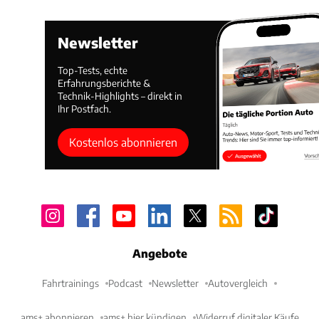
Newsletter
Top-Tests, echte
Erfahrungsberichte &
Technik-Highlights – direkt in
Ihr Postfach.
Kostenlos abonnieren
Angebote
Fahrtrainings
Podcast
Newsletter
Autovergleich
ams+ abonnieren
ams+ hier kündigen
Widerruf digitaler Käufe