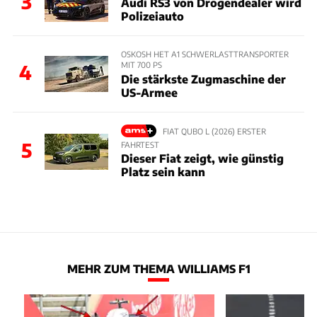
3
Audi RS3 von Drogendealer wird
Polizeiauto
OSKOSH HET A1 SCHWERLASTTRANSPORTER
MIT 700 PS
4
Die stärkste Zugmaschine der
US-Armee
FIAT QUBO L (2026) ERSTER
5
FAHRTEST
Dieser Fiat zeigt, wie günstig
Platz sein kann
MEHR ZUM THEMA WILLIAMS F1