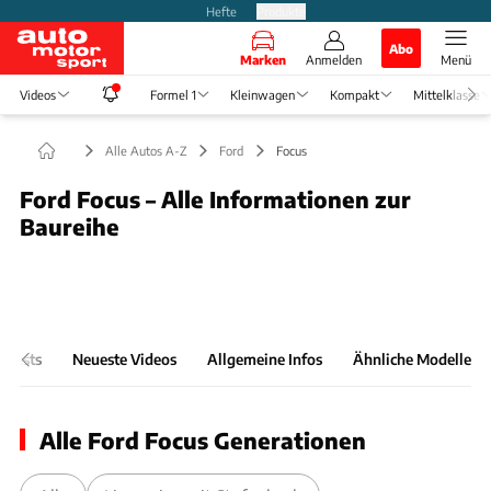
Hefte
Produkte
Abo
Marken
Anmelden
Menü
Videos
Formel 1
Kleinwagen
Kompakt
Mittelklasse
Alle Autos A-Z
Ford
Focus
Ford Focus – Alle Informationen zur
Baureihe
Foto: Thomas Starck
Slide 1 von 1: Bild - Bild 1
& Tests
Neueste Videos
Allgemeine Infos
Ähnliche Modelle
Alle Ford Focus Generationen