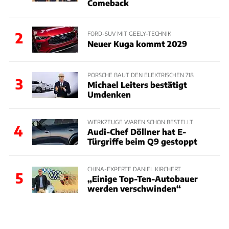
Comeback
2
FORD-SUV MIT GEELY-TECHNIK
Neuer Kuga kommt 2029
PORSCHE BAUT DEN ELEKTRISCHEN 718
3
Michael Leiters bestätigt
Umdenken
WERKZEUGE WAREN SCHON BESTELLT
4
Audi-Chef Döllner hat E-
Türgriffe beim Q9 gestoppt
CHINA-EXPERTE DANIEL KIRCHERT
5
„Einige Top-Ten-Autobauer
werden verschwinden“