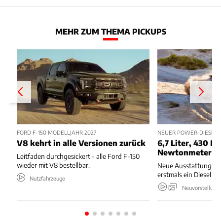
MEHR ZUM THEMA PICKUPS
FORD F-150 MODELLJAHR 2027
NEUER POWER-DIESEL 
V8 kehrt in alle Versionen zurück
6,7 Liter, 430 PS
Newtonmeter
Leitfaden durchgesickert - alle Ford F-150
wieder mit V8 bestellbar.
Neue Ausstattungen,
erstmals ein Diesel 
Nutzfahrzeuge
Neuvorstellung