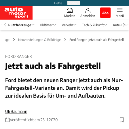
Hefte
Produkte
Abo
Marken
Anmelden
Menü
Nutzfahrzeuge
Oldtimer
Verkehr
Tech & Zukunft
Auto-Horo
rzeuge
Neuvorstellungen & Erlkönige
Ford Ranger: Jetzt auch als Fahrgestell
FORD RANGER
Jetzt auch als Fahrgestell
Ford bietet den neuen Ranger jetzt auch als Nur-
Fahrgestell-Variante an. Damit wird der Pickup
zur idealen Basis für Um- und Aufbauten.
Uli Baumann
Veröffentlicht am 23.11.2020
Foto: Ford