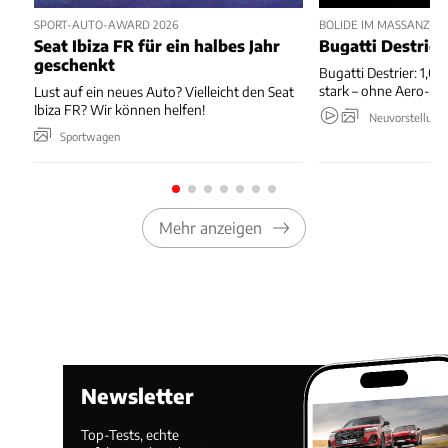
SPORT-AUTO-AWARD 2026
BOLIDE IM MASSANZUG
Seat Ibiza FR für ein halbes Jahr
Bugatti Destrier
geschenkt
Bugatti Destrier: 1,0
stark – ohne Aero-An
Lust auf ein neues Auto? Vielleicht den Seat
Ibiza FR? Wir können helfen!
Neuvorstellung
Sportwagen
Mehr anzeigen
Newsletter
Top-Tests, echte