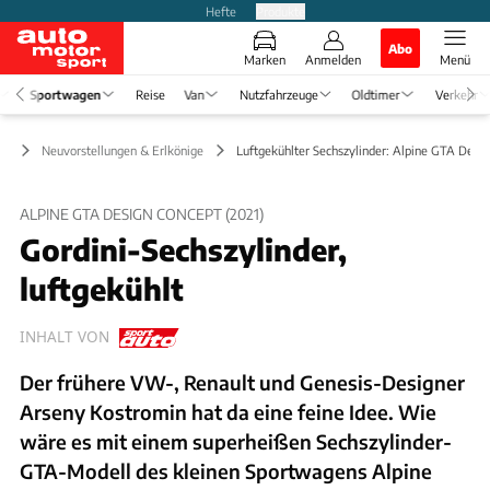
Hefte
Produkte
Abo
Marken
Anmelden
Menü
Sportwagen
Reise
Van
Nutzfahrzeuge
Oldtimer
Verkehr
en
Neuvorstellungen & Erlkönige
Luftgekühlter Sechszylinder: Alpine GTA Desi
ALPINE GTA DESIGN CONCEPT (2021)
Gordini-Sechszylinder,
luftgekühlt
INHALT VON
Der frühere VW-, Renault und Genesis-Designer
Arseny Kostromin hat da eine feine Idee. Wie
wäre es mit einem superheißen Sechszylinder-
GTA-Modell des kleinen Sportwagens Alpine