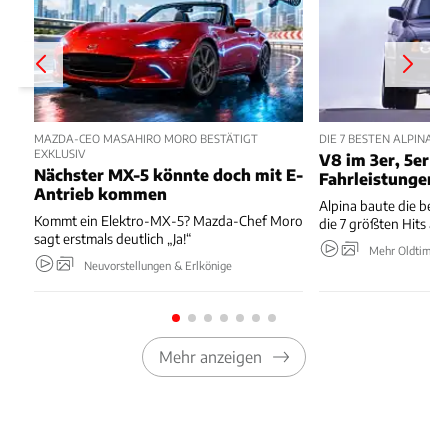
MAZDA-CEO MASAHIRO MORO BESTÄTIGT
DIE 7 BESTEN ALPINA
EXKLUSIV
V8 im 3er, 5er m
Nächster MX-5 könnte doch mit E-
Fahrleistungen
Antrieb kommen
Alpina baute die bes
Kommt ein Elektro-MX-5? Mazda-Chef Moro
die 7 größten Hits au
sagt erstmals deutlich „Ja!“
Mehr Oldtimer
Neuvorstellungen & Erlkönige
Mehr anzeigen