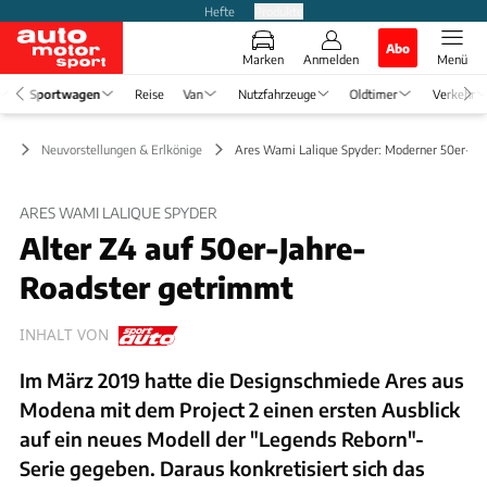
Hefte
Produkte
Abo
Marken
Anmelden
Menü
Sportwagen
Reise
Van
Nutzfahrzeuge
Oldtimer
Verkehr
en
Neuvorstellungen & Erlkönige
Ares Wami Lalique Spyder: Moderner 50er-Jah
ARES WAMI LALIQUE SPYDER
Alter Z4 auf 50er-Jahre-
Roadster getrimmt
INHALT VON
Im März 2019 hatte die Designschmiede Ares aus
Modena mit dem Project 2 einen ersten Ausblick
auf ein neues Modell der "Legends Reborn"-
Serie gegeben. Daraus konkretisiert sich das