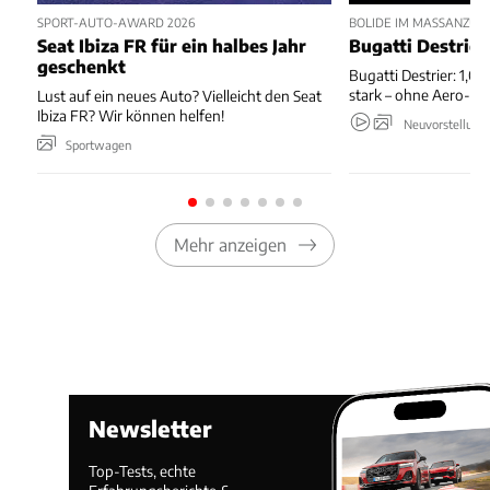
SPORT-AUTO-AWARD 2026
BOLIDE IM MASSANZUG
Seat Ibiza FR für ein halbes Jahr
Bugatti Destrier
geschenkt
Bugatti Destrier: 1,0
stark – ohne Aero-An
Lust auf ein neues Auto? Vielleicht den Seat
Ibiza FR? Wir können helfen!
Neuvorstellung
Sportwagen
Mehr anzeigen
Newsletter
Top-Tests, echte