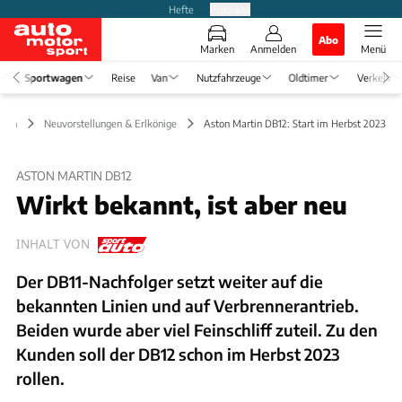
Hefte
Produkte
Abo
Marken
Anmelden
Menü
Sportwagen
Reise
Van
Nutzfahrzeuge
Oldtimer
Verkehr
agen
Neuvorstellungen & Erlkönige
Aston Martin DB12: Start im Herbst 2023
ASTON MARTIN DB12
Wirkt bekannt, ist aber neu
INHALT VON
Der DB11-Nachfolger setzt weiter auf die
bekannten Linien und auf Verbrennerantrieb.
Beiden wurde aber viel Feinschliff zuteil. Zu den
Kunden soll der DB12 schon im Herbst 2023
rollen.