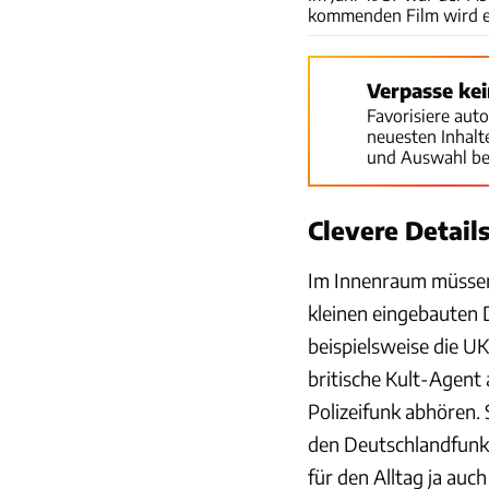
kommenden Film wird es
Verpasse ke
Favorisiere aut
neuesten Inhal
und Auswahl be
Clevere Detail
Im Innenraum müssen 
kleinen eingebauten D
beispielsweise die U
britische Kult-Agent
Polizeifunk abhören.
den Deutschlandfunk
für den Alltag ja auch