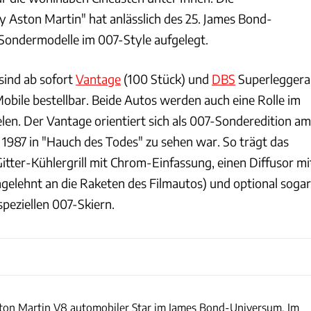
y Aston Martin" hat anlässlich des 25. James Bond-
 Sondermodelle im 007-Style aufgelegt.
 sind ab sofort
Vantage
(100 Stück) und
DBS
Superleggera
obile bestellbar. Beide Autos werden auch eine Rolle im
en. Der Vantage orientiert sich als 007-Sonderedition am
 1987 in "Hauch des Todes" zu sehen war. So trägt das
itter-Kühlergrill mit Chrom-Einfassung, einen Diffusor mi
ngelehnt an die Raketen des Filmautos) und optional sogar
speziellen 007-Skiern.
Aston Martin
ston Martin V8 automobiler Star im James Bond-Universum. Im