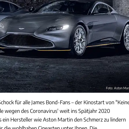
Foto: Aston Mar
Schock für alle James Bond-Fans – der Kinostart von "Kein
de wegen des Coronavirus' weit ins Spätjahr 2020
s ein Hersteller wie Aston Martin den Schmerz zu lindern
r die wohlhaben Cineasten unter Ihnen. Die