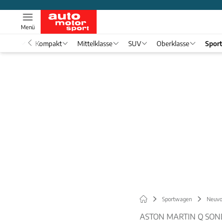
Menü
nwagen
Kompakt
Mittelklasse
SUV
Oberklasse
Spor
Sportwagen
Neuvo
ASTON MARTIN Q SON