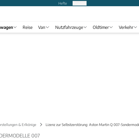
Hefte
Produkte
twagen
Reise
Van
Nutzfahrzeuge
Oldtimer
Verkehr
rstellungen & Erlkönige
Lizenz zur Selbstzerstörung: Aston Martin Q 007-Sondermod
DERMODELLE 007