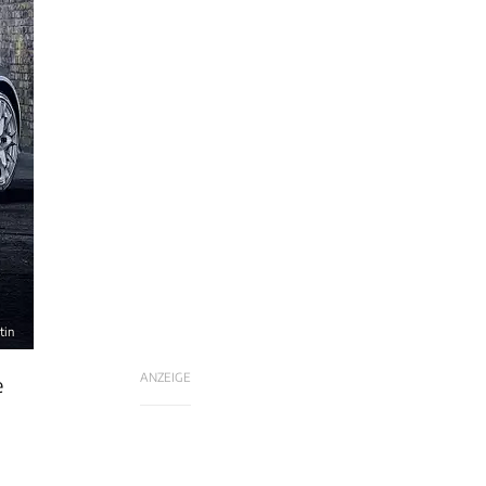
tin
ANZEIGE
e