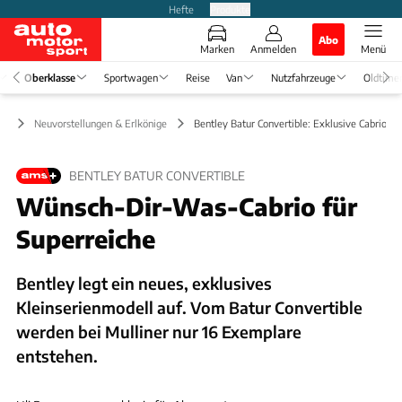
Hefte
Produkte
Abo
Marken
Anmelden
Menü
Oberklasse
Sportwagen
Reise
Van
Nutzfahrzeuge
Oldtime
se
Neuvorstellungen & Erlkönige
Bentley Batur Convertible: Exklusive Cabrio-Kl
BENTLEY BATUR CONVERTIBLE
Wünsch-Dir-Was-Cabrio für
Superreiche
Bentley legt ein neues, exklusives
Kleinserienmodell auf. Vom Batur Convertible
werden bei Mulliner nur 16 Exemplare
entstehen.