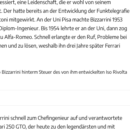
ressiert, eine Leidenschaft, die er wohl von seinem
. Der hatte bereits an der Entwicklung der Funktelegrafie
oni mitgewirkt. An der Uni Pisa machte Bizzarrini 1953
Diplom-Ingenieur. Bis 1954 lehrte er an der Uni, dann zog
 zu Alfa-Romeo. Schnell erlangte er den Ruf, Probleme bei
n und zu lösen, weshalb ihn drei Jahre später Ferrari
Klemantaski Collection via Getty Images
o Bizzarrini hinterm Steuer des von ihm entwickelten Iso Rivolta
zarrini schnell zum Chefingenieur auf und verantwortete
ari 250 GTO, der heute zu den legendärsten und mit