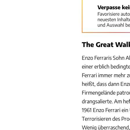
Verpasse ke
Favorisiere aut
neuesten Inhal
und Auswahl be
The Great Walk
Enzo Ferraris Sohn Al
einer erblich beding
Ferrari immer mehr z
heißt, dass dann Enzo
Firmengelände patroui
drangsalierte. Am hef
1961 Enzo Ferrari ein
Terrorisieren des Pr
Wenig überraschend,