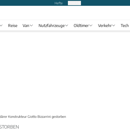
Hefte
Produkte
Reise
Van
Nutzfahrzeuge
Oldtimer
Verkehr
Tech
ärer Konstrukteur Giotto Bizzarrini gestorben
ESTORBEN