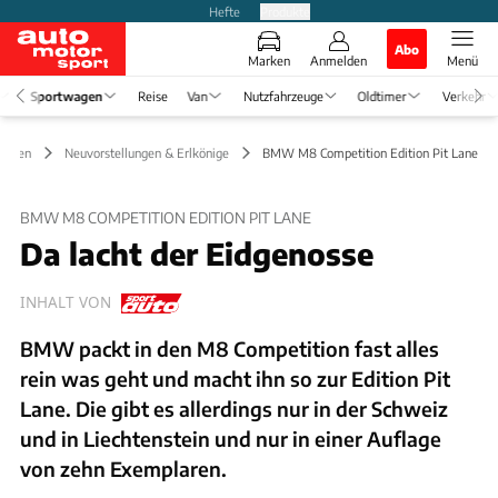
Hefte
Produkte
Abo
Marken
Anmelden
Menü
Sportwagen
Reise
Van
Nutzfahrzeuge
Oldtimer
Verkehr
wagen
Neuvorstellungen & Erlkönige
BMW M8 Competition Edition Pit Lane
BMW M8 COMPETITION EDITION PIT LANE
Da lacht der Eidgenosse
INHALT VON
BMW packt in den M8 Competition fast alles
rein was geht und macht ihn so zur Edition Pit
Lane. Die gibt es allerdings nur in der Schweiz
und in Liechtenstein und nur in einer Auflage
von zehn Exemplaren.