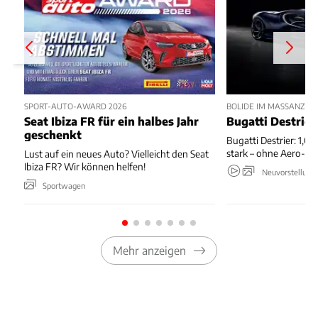
SPORT-AUTO-AWARD 2026
BOLIDE IM MASSANZUG
Seat Ibiza FR für ein halbes Jahr
Bugatti Destrier
geschenkt
Bugatti Destrier: 1,0
stark – ohne Aero-An
Lust auf ein neues Auto? Vielleicht den Seat
Ibiza FR? Wir können helfen!
Neuvorstellung
Sportwagen
Mehr anzeigen