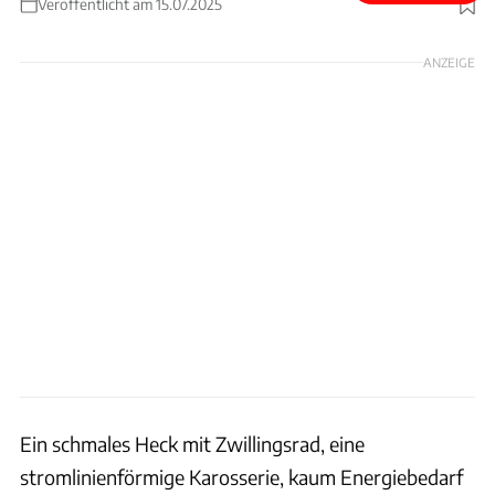
Veröffentlicht am 15.07.2025
Foto: FacteurDix/Screenshot/https://www.youtube.com/watch?v=viS0LgwkPWw
ANZEIGE
Ein schmales Heck mit Zwillingsrad, eine
stromlinienförmige Karosserie, kaum Energiebedarf