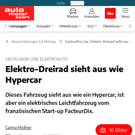
Hefte
Produkte
Abo
Marken
Anmelden
Menü
Kleinwagen
Kompakt
Mittelklasse
SUV
Oberklasse
Spo
en
Neuvorstellungen & Erlkönige
FacteurDix Line: Elektro-Dreirad sieht aus wi
FACTEURDIX LINE ELEKTROAUTO
Elektro-Dreirad sieht aus wie
Hypercar
Dieses Fahrzeug sieht aus wie ein Hypercar, ist
aber ein elektrisches Leichtfahrzeug vom
französischen Start-up FacteurDix.
Carina Mollner
10 Bilder