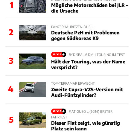
1
Mögliche Motorschäden bei JLR –
die Ursache
PANZERHAUBITZEN-DUELL
2
Deutsche PzH mit Problemen
gegen Südkoreas K9
BYD SEAL 6 DM-I TOURING IM TEST
3
Hält der Touring, was der Name
verspricht?
TOP-TERRAMAR ERWISCHT
4
Zweite Cupra-VZ5-Version mit
Audi-Fünfzylinder?
FIAT QUBO L (2026) ERSTER
5
FAHRTEST
Dieser Fiat zeigt, wie günstig
Platz sein kann