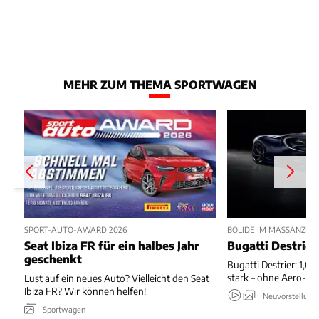
MEHR ZUM THEMA SPORTWAGEN
SPORT-AUTO-AWARD 2026
BOLIDE IM MASSANZUG
Seat Ibiza FR für ein halbes Jahr
Bugatti Destrier
geschenkt
Bugatti Destrier: 1,0
stark – ohne Aero-An
Lust auf ein neues Auto? Vielleicht den Seat
Ibiza FR? Wir können helfen!
Neuvorstellung
Sportwagen