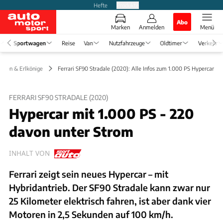
Hefte
Produkte
Abo
Marken
Anmelden
Menü
Sportwagen
Reise
Van
Nutzfahrzeuge
Oldtimer
Verkehr
ungen & Erlkönige
Ferrari SF90 Stradale (2020): Alle Infos zum 1.000 PS Hypercar
FERRARI SF90 STRADALE (2020)
Hypercar mit 1.000 PS - 220
davon unter Strom
INHALT VON
Ferrari zeigt sein neues Hypercar – mit
Hybridantrieb. Der SF90 Stradale kann zwar nur
25 Kilometer elektrisch fahren, ist aber dank vier
Motoren in 2,5 Sekunden auf 100 km/h.