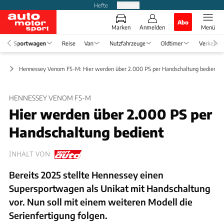
Hefte
Produkte
Abo
Marken
Anmelden
Menü
Sportwagen
Reise
Van
Nutzfahrzeuge
Oldtimer
Verkehr
ge
Hennessey Venom F5-M: Hier werden über 2.000 PS per Handschaltung bedient
HENNESSEY VENOM F5-M
Hier werden über 2.000 PS per
Handschaltung bedient
INHALT VON
Bereits 2025 stellte Hennessey einen
Supersportwagen als Unikat mit Handschaltung
vor. Nun soll mit einem weiteren Modell die
Serienfertigung folgen.