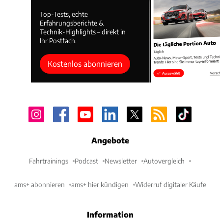
Top-Tests, echte
Erfahrungsberichte &
Technik-Highlights – direkt in
Ihr Postfach.
Kostenlos abonnieren
Angebote
Fahrtrainings
Podcast
Newsletter
Autovergleich
ams+ abonnieren
ams+ hier kündigen
Widerruf digitaler Käufe
Information