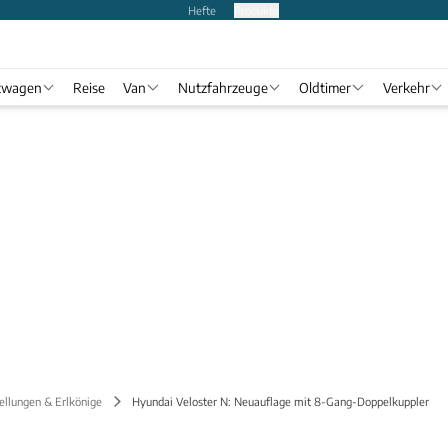
Hefte
Produkte
twagen
Reise
Van
Nutzfahrzeuge
Oldtimer
Verkehr
ellungen & Erlkönige
Hyundai Veloster N: Neuauflage mit 8-Gang-Doppelkuppler