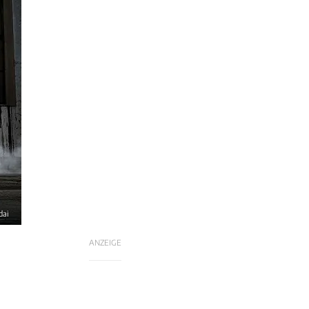
dai
ANZEIGE