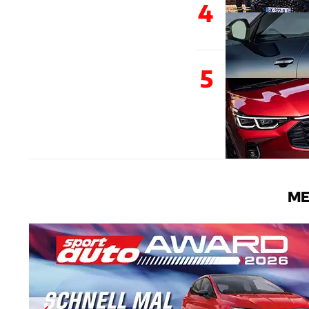
4
5
ME