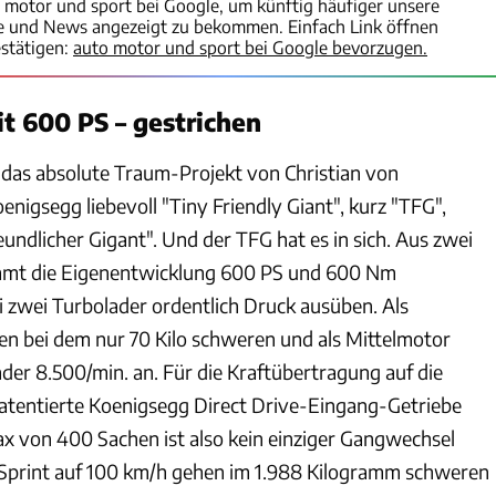
o motor und sport bei Google, um künftig häufiger unsere
te und News angezeigt zu bekommen. Einfach Link öffnen
stätigen:
auto motor und sport bei Google bevorzugen.
it 600 PS – gestrichen
das absolute Traum-Projekt von Christian von
nigsegg liebevoll "Tiny Friendly Giant", kurz "TFG",
reundlicher Gigant". Und der TFG hat es in sich. Aus zwei
mt die Eigenentwicklung 600 PS und 600 Nm
zwei Turbolader ordentlich Druck ausüben. Als
en bei dem nur 70 Kilo schweren und als Mittelmotor
der 8.500/min. an. Für die Kraftübertragung auf die
patentierte Koenigsegg Direct Drive-Eingang-Getriebe
ax von 400 Sachen ist also kein einziger Gangwechsel
n Sprint auf 100 km/h gehen im 1.988 Kilogramm schweren