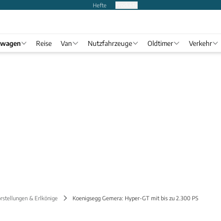
Hefte
Produkte
twagen
Reise
Van
Nutzfahrzeuge
Oldtimer
Verkehr
rstellungen & Erlkönige
Koenigsegg Gemera: Hyper-GT mit bis zu 2.300 PS