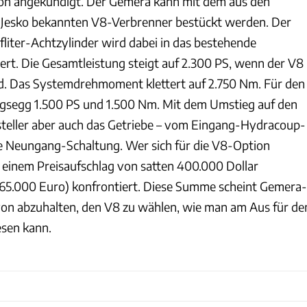
ion angekündigt. Der Gemera kann mit dem aus den
 Jesko bekannten V8-Verbrenner bestückt werden. Der
fliter-Achtzylinder wird dabei in das bestehende
ert. Die Gesamtleistung steigt auf 2.300 PS, wenn der V8
d. Das Systemdrehmoment klettert auf 2.750 Nm. Für den
igsegg 1.500 PS und 1.500 Nm. Mit dem Umstieg auf den
teller aber auch das Getriebe – vom Eingang-Hydracoup-
ne Neungang-Schaltung. Wer sich für die V8-Option
t einem Preisaufschlag von satten 400.000 Dollar
65.000 Euro) konfrontiert. Diese Summe scheint Gemera-
von abzuhalten, den V8 zu wählen, wie man am Aus für de
esen kann.