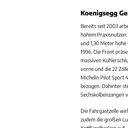
Koenigsegg Ge
Bereits seit 2003 ar
hohem Praxisnutzen. 
und 1,30 Meter hohe
1996. Die Front präs
massiven Kühlerschlun
vorne und die 22 Zöll
Michelin Pilot Sport
bezogen. Dahinter s
Sechskolbenzangen v
Die Fahrgastzelle wir
zudem die großen Luf
Kotflügelbacken auf –