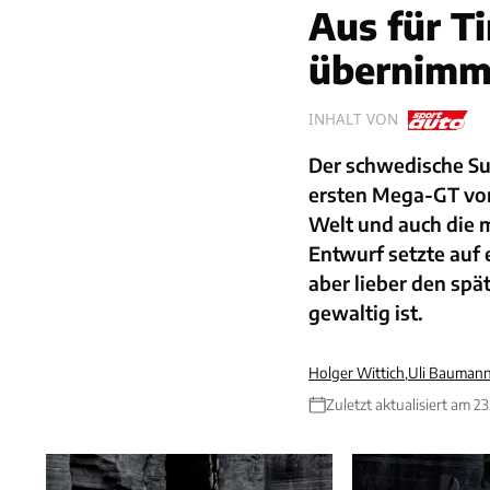
Aus für Ti
übernimm
INHALT VON
Der schwedische Su
ersten Mega-GT vor
Welt und auch die m
Entwurf setzte auf
aber lieber den sp
gewaltig ist.
Holger Wittich
,
Uli Baumann
Zuletzt aktualisiert am 2