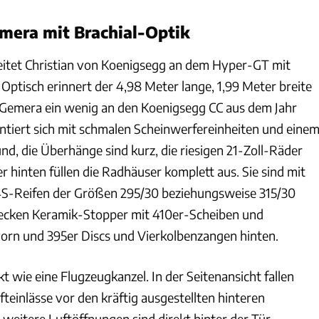
mera mit Brachial-Optik
beitet Christian von Koenigsegg an dem Hyper-GT mit
Optisch erinnert der 4,98 Meter lange, 1,99 Meter breite
 Gemera ein wenig an den Koenigsegg CC aus dem Jahr
entiert sich mit schmalen Scheinwerfereinheiten und eine
d, die Überhänge sind kurz, die riesigen 21-Zoll-Räder
er hinten füllen die Radhäuser komplett aus. Sie sind mit
 4S-Reifen der Größen 295/30 beziehungsweise 315/30
tecken Keramik-Stopper mit 410er-Scheiben und
orn und 395er Discs und Vierkolbenzangen hinten.
kt wie eine Flugzeugkanzel. In der Seitenansicht fallen
teinlässe vor den kräftig ausgestellten hinteren
 weitere Luftöffnungen sind direkt hinter der Tür