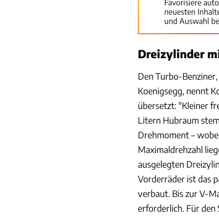
Favorisiere aut
neuesten Inhal
und Auswahl be
Dreizylinder m
Den Turbo-Benziner, 
Koenigsegg, nennt Koe
übersetzt: "Kleiner f
Litern Hubraum stem
Drehmoment – wobei 
Maximaldrehzahl lieg
ausgelegten Dreizylin
Vorderräder ist das 
verbaut. Bis zur V-M
erforderlich. Für de