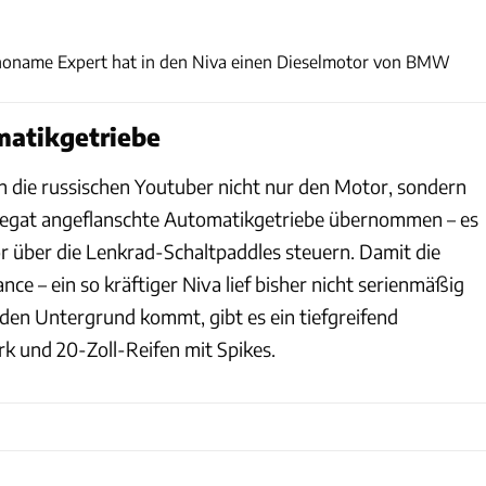
#noname.expert https://youtu.be/c706VI7bHow
noname Expert hat in den Niva einen Dieselmotor von BMW
matikgetriebe
die russischen Youtuber nicht nur den Motor, sondern
regat angeflanschte Automatikgetriebe übernommen – es
or über die Lenkrad-Schaltpaddles steuern. Damit die
e – ein so kräftiger Niva lief bisher nicht serienmäßig
den Untergrund kommt, gibt es ein tiefgreifend
rk und 20-Zoll-Reifen mit Spikes.
#noname.expert https://youtu.be/c706VI7bHow