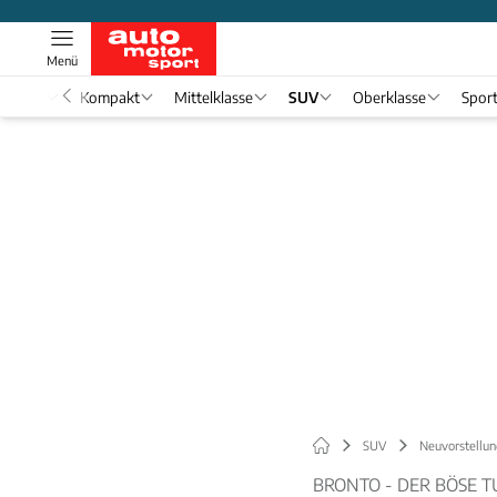
Menü
nwagen
Kompakt
Mittelklasse
SUV
Oberklasse
Spor
SUV
Neuvorstellun
BRONTO - DER BÖSE 