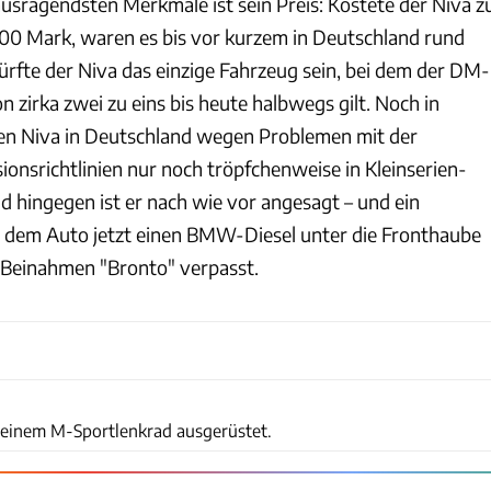
ausragendsten Merkmale ist sein Preis: Kostete der Niva z
00 Mark, waren es bis vor kurzem in Deutschland rund
ürfte der Niva das einzige Fahrzeug sein, bei dem der DM-
zirka zwei zu eins bis heute halbwegs gilt. Noch in
den Niva in Deutschland wegen Problemen mit der
onsrichtlinien nur noch tröpfchenweise in Kleinserien-
d hingegen ist er nach wie vor angesagt – und ein
at dem Auto jetzt einen BMW-Diesel unter die Fronthaube
 Beinahmen "Bronto" verpasst.
#noname.expert https://youtu.be/c706VI7bHow
t einem M-Sportlenkrad ausgerüstet.