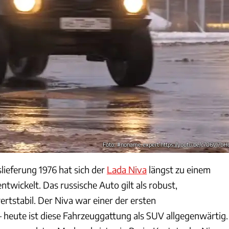
Foto: #noname.expert https://youtu.be/c706VI7b
slieferung 1976 hat sich der
Lada Niva
längst zu einem
wickelt. Das russische Auto gilt als robust,
rtstabil. Der Niva war einer der ersten
heute ist diese Fahrzeuggattung als SUV allgegenwärtig.