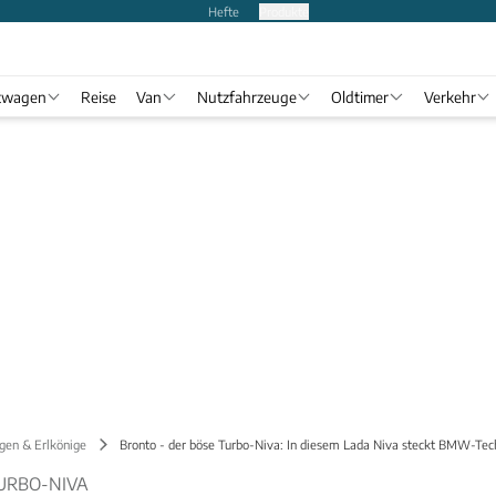
Hefte
Produkte
twagen
Reise
Van
Nutzfahrzeuge
Oldtimer
Verkehr
gen & Erlkönige
Bronto - der böse Turbo-Niva: In diesem Lada Niva steckt BMW-Tec
TURBO-NIVA