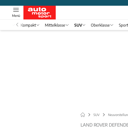
Menü
nwagen
Kompakt
Mittelklasse
SUV
Oberklasse
Spor
SUV
Neuvorstellun
LAND ROVER DEFENDE