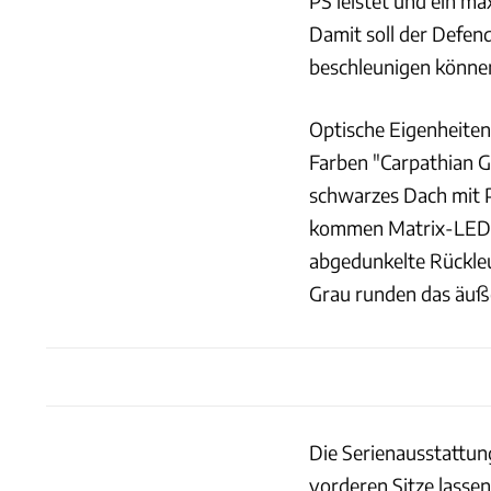
PS leistet und ein 
Damit soll der Defen
beschleunigen könne
Optische Eigenheiten
Farben "Carpathian Gr
schwarzes Dach mit 
kommen Matrix-LED-S
abgedunkelte Rückleu
Grau runden das äuße
Die Serienausstattun
vorderen Sitze lassen