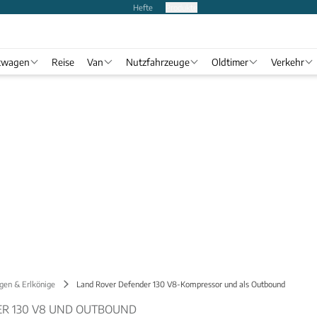
Hefte
Produkte
twagen
Reise
Van
Nutzfahrzeuge
Oldtimer
Verkehr
gen & Erlkönige
Land Rover Defender 130 V8-Kompressor und als Outbound
R 130 V8 UND OUTBOUND