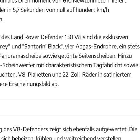
maximales Drehmoment von 610 Newtonmetern liefert.
der in 5,7 Sekunden von null auf hundert km/h
n.
 des Land Rover Defender 130 V8 sind die exklusiven
ey" und "Santorini Black", vier Abgas-Endrohre, ein stets
Panoramascheibe sowie getönte Seitenscheiben. Hinzu
cheinwerfer mit charakteristischem Tagfahrlicht sowie
chten. V8-Plaketten und 22-Zoll-Räder in satiniertem
re Erscheinungsbild ab.
g des V8-Defenders zeigt sich ebenfalls aufgewertet. Die
 sich beheizen, kühlen und weitreichend verstellen.