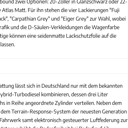
tbound zwei Optionen: 20-Zöller in Glanzschwarz oder 22-
Atlas Matt. Für ihn stehen die vier Lackierungen "Fuji
ack", "Carpathian Grey" und "Eiger Grey" zur Wahl, wobei
grafik und die D-Säulen-Verkleidungen die Wagenfarbe
tige können eine seidenmatte Lackschutzfolie auf die
lassen.
tung lässt sich in Deutschland nur mit dem bekannten
ybrid-Turbodiesel kombinieren, dessen drei Liter
hs in Reihe angeordnete Zylinder verteilen. Neben dem
nd dem Terrain-Response-System der neuesten Generation
 Fahrwerk samt elektronisch gesteuerter Luftfederung zur