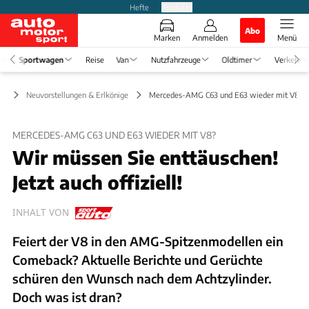
Hefte
Produkte
Abo
Marken
Anmelden
Menü
Sportwagen
Reise
Van
Nutzfahrzeuge
Oldtimer
Verkehr
en
Neuvorstellungen & Erlkönige
Mercedes-AMG C63 und E63 wieder mit V8? N
MERCEDES-AMG C63 UND E63 WIEDER MIT V8?
Wir müssen Sie enttäuschen!
Jetzt auch offiziell!
INHALT VON
Feiert der V8 in den AMG-Spitzenmodellen ein
Comeback? Aktuelle Berichte und Gerüchte
schüren den Wunsch nach dem Achtzylinder.
Doch was ist dran?