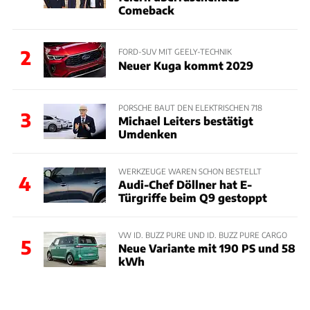
Comeback
2
FORD-SUV MIT GEELY-TECHNIK
Neuer Kuga kommt 2029
PORSCHE BAUT DEN ELEKTRISCHEN 718
3
Michael Leiters bestätigt
Umdenken
WERKZEUGE WAREN SCHON BESTELLT
4
Audi-Chef Döllner hat E-
Türgriffe beim Q9 gestoppt
VW ID. BUZZ PURE UND ID. BUZZ PURE CARGO
5
Neue Variante mit 190 PS und 58
kWh