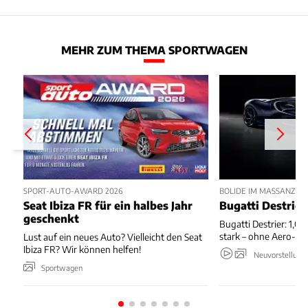
MEHR ZUM THEMA SPORTWAGEN
SPORT-AUTO-AWARD 2026
BOLIDE IM MASSANZUG
Seat Ibiza FR für ein halbes Jahr
Bugatti Destrier
geschenkt
Bugatti Destrier: 1,0
stark – ohne Aero-An
Lust auf ein neues Auto? Vielleicht den Seat
Ibiza FR? Wir können helfen!
Neuvorstellung
Sportwagen