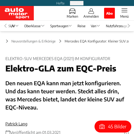
Hefte
Produkte
Abo
Marken
Anmelden
Menü
SUV
Oberklasse
Sportwagen
Reise
Van
Nutzfahrzeuge
UV
Neuvorstellungen & Erlkönige
Mercedes EQA Konfigurator: Kleiner SUV zum
ELEKTRO-SUV MERCEDES EQA (2021) IM KONFIGURATOR
Elektro-GLA zum EQC-Preis
Den neuen EQA kann man jetzt konfigurieren.
Und das kann teuer werden. Steckt alles drin,
was Mercedes bietet, landet der kleine SUV auf
EQC-Niveau.
Patrick Lang
45 Bilder
Veröffentlicht am 01.03.2021