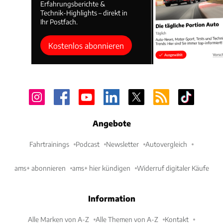
Erfahrungsberichte &
Technik-Highlights – direkt in
Ihr Postfach.
Kostenlos abonnieren
Angebote
Fahrtrainings
Podcast
Newsletter
Autovergleich
ams+ abonnieren
ams+ hier kündigen
Widerruf digitaler Käufe
Information
Alle Marken von A-Z
Alle Themen von A-Z
Kontakt