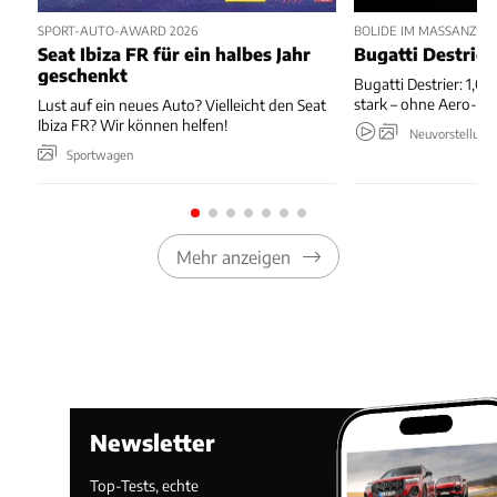
SPORT-AUTO-AWARD 2026
BOLIDE IM MASSANZUG
Seat Ibiza FR für ein halbes Jahr
Bugatti Destrier
geschenkt
Bugatti Destrier: 1,0
stark – ohne Aero-An
Lust auf ein neues Auto? Vielleicht den Seat
Ibiza FR? Wir können helfen!
Neuvorstellung
Sportwagen
Mehr anzeigen
Newsletter
Top-Tests, echte