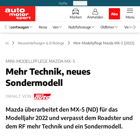
Hefte
Produkte
Abo
Marken
Anmelden
Menü
Sportwagen
Reise
Van
Nutzfahrzeuge
Oldtimer
Verkehr
wagen
Neuvorstellungen & Erlkönige
Mini-Modellpflege Mazda MX-5 (2022)
MINI-MODELLPFLEGE MAZDA MX-5
Mehr Technik, neues
Sondermodell
INHALT VON
Mazda überarbeitet den MX-5 (ND) für das
Modelljahr 2022 und verpasst dem Roadster und
dem RF mehr Technik und ein Sondermodell.