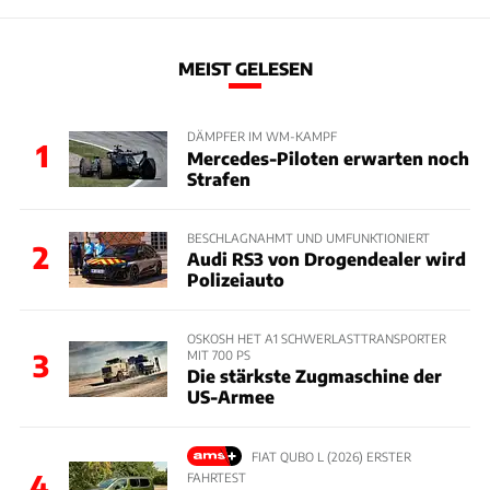
MEIST GELESEN
DÄMPFER IM WM-KAMPF
1
Mercedes-Piloten erwarten noch
Strafen
BESCHLAGNAHMT UND UMFUNKTIONIERT
2
Audi RS3 von Drogendealer wird
Polizeiauto
OSKOSH HET A1 SCHWERLASTTRANSPORTER
MIT 700 PS
3
Die stärkste Zugmaschine der
US-Armee
FIAT QUBO L (2026) ERSTER
4
FAHRTEST