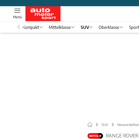
Menü
nwagen
Kompakt
Mittelklasse
SUV
Oberklasse
Spor
SUV
Neuvorstellun
RANGE ROVER 