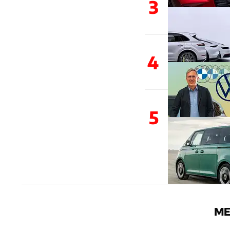
3
4
5
ME