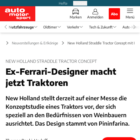
Hefte
Produkte
Abo
Marken
Anmelden
Menü
Nutzfahrzeuge
Oldtimer
Verkehr
Tech & Zukunft
Auto-Horo
ge
Neuvorstellungen & Erlkönige
New Holland Straddle Tractor Concept mit Pin
NEW HOLLAND STRADDLE TRACTOR CONCEPT
Ex-Ferrari-Designer macht
jetzt Traktoren
New Holland stellt derzeit auf einer Messe die
Konzeptstudie eines Traktors vor, der sich
speziell an den Bedürfnissen von Weinbauern
ausrichtet. Das Design stammt von Pininfarina.