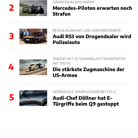
DÄMPFER IM WM-KAMPF
2
Mercedes-Piloten erwarten noch
Strafen
BESCHLAGNAHMT UND UMFUNKTIONIERT
3
Audi RS3 von Drogendealer wird
Polizeiauto
OSKOSH HET A1 SCHWERLASTTRANSPORTER
MIT 700 PS
4
Die stärkste Zugmaschine der
US-Armee
WERKZEUGE WAREN SCHON BESTELLT
5
Audi-Chef Döllner hat E-
Türgriffe beim Q9 gestoppt