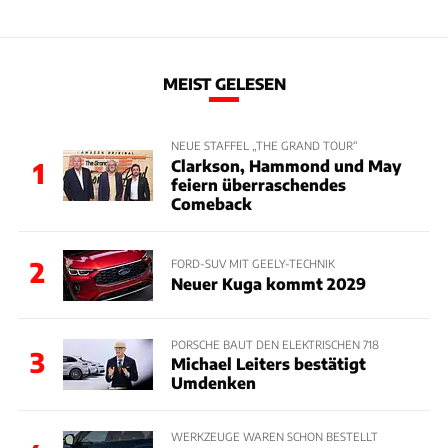
MEIST GELESEN
NEUE STAFFEL „THE GRAND TOUR“
Clarkson, Hammond und May
1
feiern überraschendes
Comeback
2
FORD-SUV MIT GEELY-TECHNIK
Neuer Kuga kommt 2029
PORSCHE BAUT DEN ELEKTRISCHEN 718
3
Michael Leiters bestätigt
Umdenken
WERKZEUGE WAREN SCHON BESTELLT