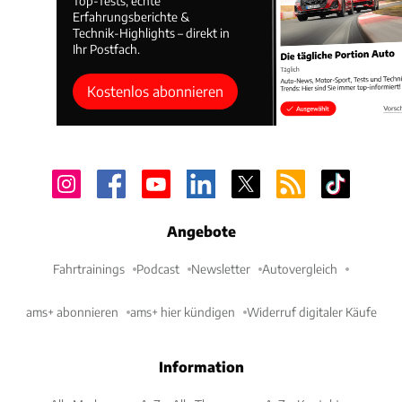
Top-Tests, echte
Erfahrungsberichte &
Technik-Highlights – direkt in
Ihr Postfach.
Kostenlos abonnieren
Angebote
Fahrtrainings
Podcast
Newsletter
Autovergleich
ams+ abonnieren
ams+ hier kündigen
Widerruf digitaler Käufe
Information