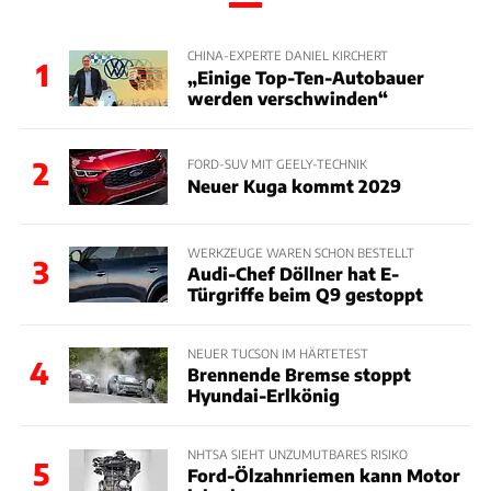
CHINA-EXPERTE DANIEL KIRCHERT
1
„Einige Top-Ten-Autobauer
werden verschwinden“
2
FORD-SUV MIT GEELY-TECHNIK
Neuer Kuga kommt 2029
WERKZEUGE WAREN SCHON BESTELLT
3
Audi-Chef Döllner hat E-
Türgriffe beim Q9 gestoppt
NEUER TUCSON IM HÄRTETEST
4
Brennende Bremse stoppt
Hyundai-Erlkönig
NHTSA SIEHT UNZUMUTBARES RISIKO
5
Ford-Ölzahnriemen kann Motor