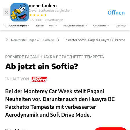
Hefte
Produkte
mehr-tanken
Clever Spritpreise vergleichen
Öffnen
Abo
★
★
★
★
★
★
Marken
Anmelden
Menü
335.000+
Bewertungen
Sportwagen
Reise
Van
Nutzfahrzeuge
Oldtimer
Verkehr
en
Neuvorstellungen & Erlkönige
Ein echter Softie: Pagani Huayra BC Pacchett
PREMIERE PAGANI HUAYRA BC PACCHETTO TEMPESTA
Ab jetzt ein Softie?
INHALT VON
Bei der Monterey Car Week stellt Pagani
Neuheiten vor. Darunter auch den Huayra BC
Pacchetto Tempesta mit verbesserter
Aerodynamik und Soft Drive Mode.