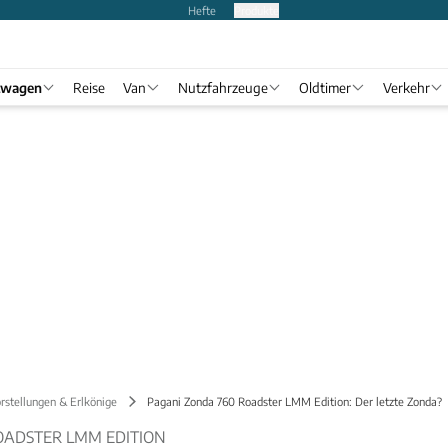
Hefte
Produkte
twagen
Reise
Van
Nutzfahrzeuge
Oldtimer
Verkehr
rstellungen & Erlkönige
Pagani Zonda 760 Roadster LMM Edition: Der letzte Zonda?
OADSTER LMM EDITION