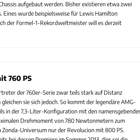
assis aufgebaut werden. Bisher existieren etwa zwei
. Eines wurde beispielsweise für Lewis Hamilton
h der Formel-1-Rekordweltmeister will es derzeit
mit 760 PS
treter der 760er-Serie zwar teils stark auf Distanz
h gleichen sie sich jedoch. So kommt der legendäre AMG-
s in der 7,3-Liter-Konfiguration mit den namensgebende
aximalen Drehmoment von 780 Newtonmetern zum
 im Zonda-Universum nur der Revolucion mit 800 PS.
its bei dessen Premiere im Sommer 2013, dies sei die