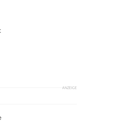
t
ANZEIGE
e