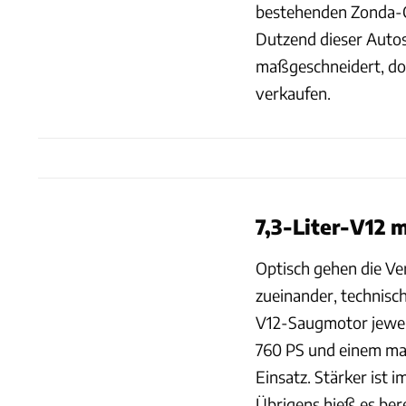
bestehenden Zonda-Ch
Dutzend dieser Autos
maßgeschneidert, doc
verkaufen.
7,3-Liter-V12 
Optisch gehen die Ver
zueinander, technisc
V12-Saugmotor jeweil
760 PS und einem m
Einsatz. Stärker ist
Übrigens hieß es bere