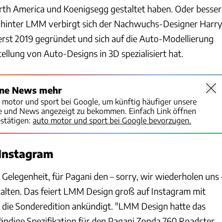
th America und Koenigsegg gestaltet haben. Oder besser
hinter LMM verbirgt sich der Nachwuchs-Designer Harr
 erst 2019 gegründet und sich auf die Auto-Modellierung
ellung von Auto-Designs in 3D spezialisiert hat.
ine News mehr
o motor und sport bei Google, um künftig häufiger unsere
te und News angezeigt zu bekommen. Einfach Link öffnen
stätigen:
auto motor und sport bei Google bevorzugen.
 Instagram
 Gelegenheit, für Pagani den – sorry, wir wiederholen uns 
talten. Das feiert LMM Design groß auf Instagram mit
s die Sonderedition ankündigt. "LMM Design hatte das
tändige Spezifikation für den Pagani Zonda 760 Roadster