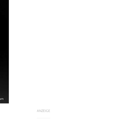
ram
ANZEIGE