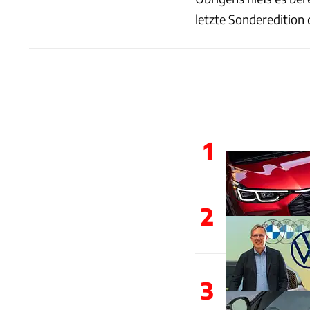
letzte Sonderedition
1
2
3