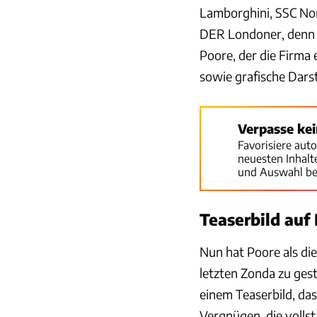
Lamborghini, SSC Nor
DER Londoner, denn 
Poore, der die Firma
sowie grafische Darst
Verpasse ke
Favorisiere aut
neuesten Inhal
und Auswahl be
Teaserbild auf
Nun hat Poore als die
letzten Zonda zu ges
einem Teaserbild, da
Vergnügen, die volls