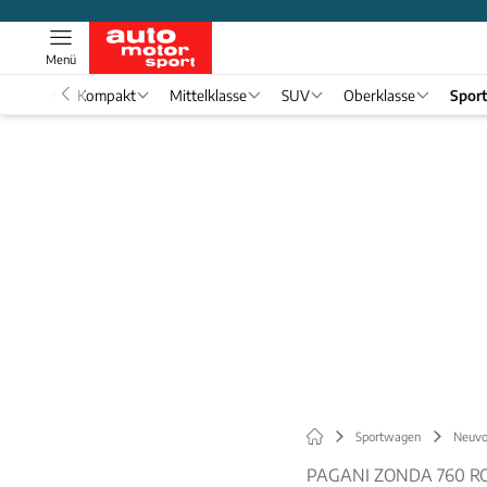
Menü
nwagen
Kompakt
Mittelklasse
SUV
Oberklasse
Spor
Sportwagen
Neuvo
PAGANI ZONDA 760 R